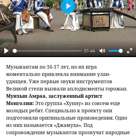
Play
01:44
Play
Mute
En
fu
Музыкантам по 16-17 лет, но их игра
моментально привлекла внимание улан-
удэнцев. Уже первые звуки инструментов
Великой степи вызвали аплодисменты горожан.
Мунхын Амраа, заслуженный артист
Монголии:
Это группа «Хунну» из совсем еще
молодых ребят. Специально к проекту они
подготовили оригинальные произведения. Одно
из них называется «Джамуха». Под
сопровождение музыкантов прозвучат народные