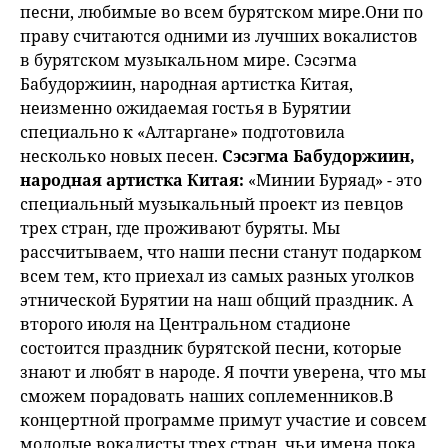
песни, любимые во всем бурятском мире.Они по
праву считаются одними из лучших вокалистов
в бурятском музыкальном мире. Сэсэгма
Бабудоржиин, народная артистка Китая,
неизменно ожидаемая гостья в Бурятии
специально к «Алтаргане» подготовила
несколько новых песен.
Сэсэгма Бабудоржиин,
народная артистка Китая:
«Минии Буряад» - это
специальный музыкальный проект из певцов
трех стран, где проживают буряты. Мы
рассчитываем, что наши песни станут подарком
всем тем, кто приехал из самых разных уголков
этнической Бурятии на наш общий праздник. А
второго июля на Центральном стадионе
состоится праздник бурятской песни, которые
знают и любят в народе. Я почти уверена, что мы
сможем порадовать наших соплеменников.В
концертной программе примут участие и совсем
молодые вокалисты трех стран, чьи имена пока