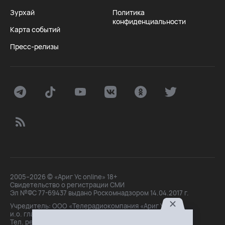
Зурхай
Политика
конфиденциальности
Карта событий
Пресс-релизы
2005–2026 © «Ариг Ус online» 18+
Свидетельство о регистрации СМИ
Эл №ФС 77-69437 выдано Роскомнадзором 14.04.2017 г.
Учредитель: ООО «Телерадиокомпания «Ариг Ус»,
и.о. главного редактора: Маханова О.Б.
Тел. peдakции: +7(3012)21-30-14,