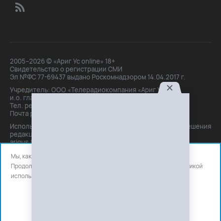
2005–2026 © «Ариг Ус online» 18+
Свидетельство о регистрации СМИ
Эл №ФС 77-69437 выдано Роскомнадзором 14.04.2017 г.
Учредитель: ООО «Телерадиокомпания «Ариг Ус»,
и.о. главного редактора: Маханова О.Б.
Тел. peдakции: +7(3012)21-30-14,
Почта peдakции: editor@arigus.tv
Использование материалов только с письменного разрешения
редакции. При цитировании прямая активная ссылка на
arigus.tv обязательна.
Мы, как и все используем файлы cookie и сервисы аналитики.
Продолжая использовать сайт, вы соглашаетесь с нашей
политикой
использования
файлов cookie и счетчиков аналитики.
OK