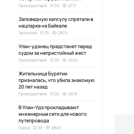
Происшествия
13:50
2717
Заповедную капсулу спрятали в
нацпарке на Байкале
Экология
13:35
2870
Улан-удэнец предстанет перед
судом за непристойный жест
Происшествия
13:20
2424
Жительница Бурятии
призналась, что убила знакомую
20 лет назад
Происшествия
13:00
2676
В Улан-Удэ прокладывают
инженерные сети для нового
путепровода
Город
12:39
2845