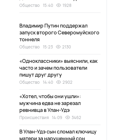
Общество
15:40
1928
Владимир Путин поддержал
запуск второго Северомуйского
тоннеля
Общество
15:23
2130
«Одноклассники» выяснили, как
часто и зачем пользователи
пишут друг другу
Общество
14:40
2902
«Хотел, чтобы они ушли»:
мужчина едва не зарезал
ревнивца в Улан-Удэ
Происшествия
14:09
3462
В Улан-Удэ сын сломал ключицу
матери за нарушенный сон