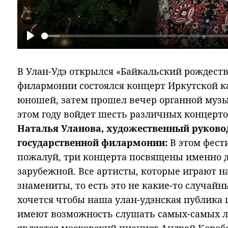
Play
В Улан-Удэ открылся «Байкальский рождеств
филармонии состоялся концерт Иркутской 
юношей, затем прошел вечер органной музы
этом году войдет шесть различных концерто
Наталья Уланова, художественный руково
государственной филармонии:
В этом фести
пожалуй, три концерта посвящены именно д
зарубежной. Все артисты, которые играют н
знамениты, то есть это не какие-то случайн
хочется чтобы наша улан-удэнская публика ц
имеют возможность слушать самых-самых л