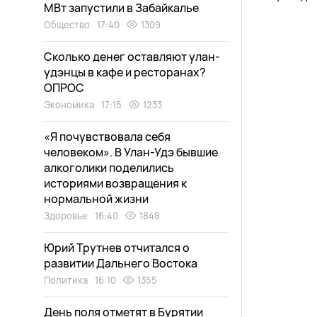
МВт запустили в Забайкалье
Общество
17:40
1309
Сколько денег оставляют улан-
удэнцы в кафе и ресторанах?
ОПРОС
Экономика
17:15
1233
«Я почувствовала себя
человеком». В Улан-Удэ бывшие
алкоголики поделились
историями возвращения к
нормальной жизни
Здоровье
16:40
1848
Юрий Трутнев отчитался о
развитии Дальнего Востока
Политика
16:10
1355
День поля отметят в Бурятии