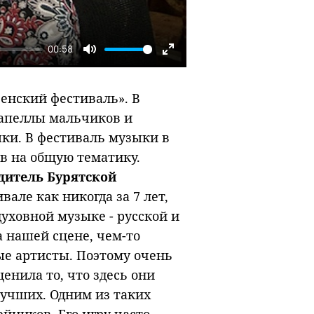
00:58
Mute
Enter
fullscreen
енский фестиваль». В
капеллы мальчиков и
ки. В фестиваль музыки в
в на общую тематику.
дитель Бурятской
вале как никогда за 7 лет,
уховной музыке - русской и
а нашей сцене, чем-то
ые артисты. Поэтому очень
енила то, что здесь они
учших. Одним из таких