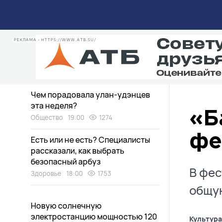
Медведи в Бурятии пугают
дачников
Экология
20:30
1906
РЕКЛАМА • HTTPS://WWW.ATB.SU/
Дети нашли «аквапарк» в
заброшенном доме в Улан-Удэ
Общество
19:15
1484
Чем порадовала улан-удэнцев
эта неделя?
«Б
Общество
19:00
1274
фе
Есть или не есть? Специалисты
рассказали, как выбрать
безопасный арбуз
В фес
Здоровье
18:00
1753
общую
Новую солнечную
электростанцию мощностью 120
Культура