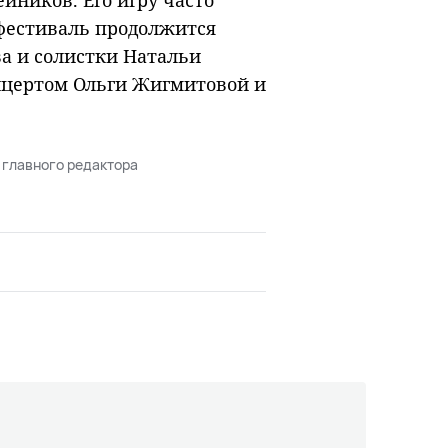
йников. Его игру часто
фестиваль продолжится
а и солистки Натальи
нцертом Ольги Жигмитовой и
 главного редактора