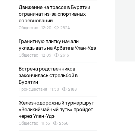
Движение на трассе в Бурятии
ограничат из-за спортивных
соревнований
Общество
12:20
2524
Гранитную плитку начали
укладывать на Арбате в Улан-Удэ
Общество
12:05
2616
Встреча родственников
закончилась стрельбой в
Бурятии
Происшествия
11:50
2188
Железнодорожный турмаршрут
«Великий чайный путь» пройдет
через Улан-Удэ
Общество
11:35
2366