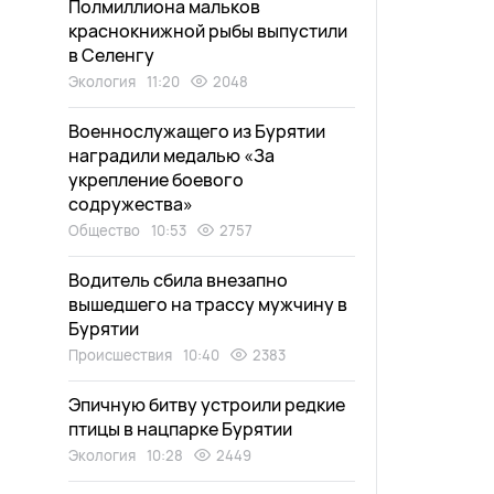
Полмиллиона мальков
краснокнижной рыбы выпустили
в Селенгу
Экология
11:20
2048
Военнослужащего из Бурятии
наградили медалью «За
укрепление боевого
содружества»
Общество
10:53
2757
Водитель сбила внезапно
вышедшего на трассу мужчину в
Бурятии
Происшествия
10:40
2383
Эпичную битву устроили редкие
птицы в нацпарке Бурятии
Экология
10:28
2449