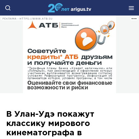
РЕКЛАМА • HTTPS://WWW.ATB.SU
В Улан-Удэ покажут
классику мирового
кинематографа в