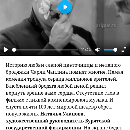
Play
01:44
Play
Mute
En
fu
Историю любви слепой цветочницы и нелепого
бродяжки Чарли Чаплина помнят многие. Немая
комедия тронула сердца миллионов зрителей.
Влюбленный бродяга любой ценой решил
вернуть зрение даме сердца. Отсутствие слов в
фильме с лихвой компенсировала музыка. И
спустя почти 100 лет мировой шедевр обрел
новую жизнь.
Наталья Уланова,
художественный руководитель Бурятской
государственной филармонии
: На экране будет