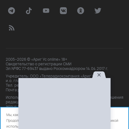
2005–2026 © «Ариг Ус online» 18+
Свидетельство о регистрации СМИ
Эл №ФС 77-69437 выдано Роскомнадзором 14.04.2017 г.
Учредитель: ООО «Телерадиокомпания «Ариг Ус»,
и.о. главного редактора: Маханова О.Б.
Тел. peдakции: +7(3012)21-30-14,
Почта peдakции: editor@arigus.tv
Использование материалов только с письменного разрешения
редакции. При цитировании прямая активная ссылка на
arigus.tv обязательна.
Мы, как и все используем файлы cookie и сервисы аналитики.
Продолжая использовать сайт, вы соглашаетесь с нашей
политикой
использования
файлов cookie и счетчиков аналитики.