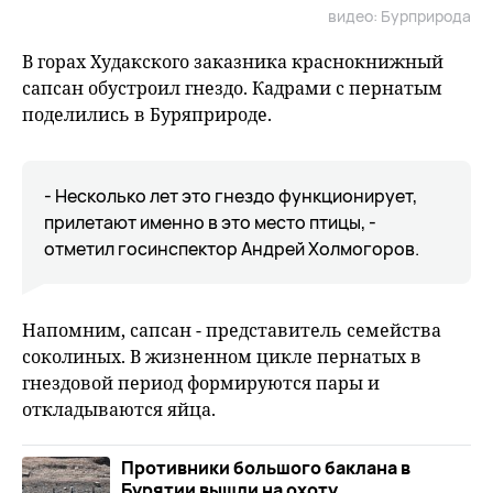
видео: Бурприрода
fu
В горах Худакского заказника краснокнижный
сапсан обустроил гнездо. Кадрами с пернатым
поделились в Буряприроде.
- Несколько лет это гнездо функционирует,
прилетают именно в это место птицы, -
отметил госинспектор Андрей Холмогоров.
Напомним, сапсан - представитель семейства
соколиных. В жизненном цикле пернатых в
гнездовой период формируются пары и
откладываются яйца.
Противники большого баклана в
Бурятии вышли на охоту