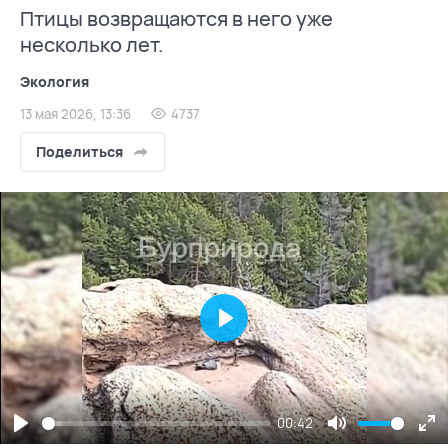
Птицы возвращаются в него уже
несколько лет.
Экология
13 мая 2026, 13:36
4737
Поделиться
Play
00:42
Play
Mute
En