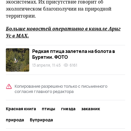
экосистемах. Их присутствие говорит об
экологическом благополучии на природной
территории.
Больше новостей оперативно в канале Ариг
Ус в
MAХ
.
Редкая птица залетела на болота в
Бурятии. ФОТО
13 апреля, 11:45
6161
Копирование разрешено только с письменного
согласия главного редактора
Красная книга
птицы
гнезда
заказник
природа
Буприрода