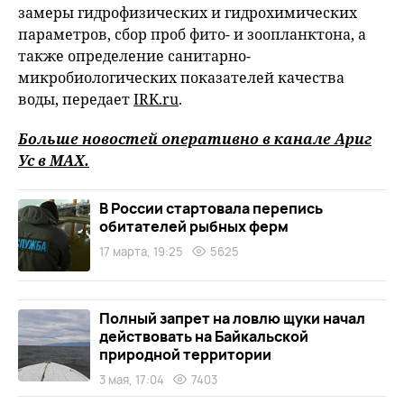
замеры гидрофизических и гидрохимических
параметров, сбор проб фито- и зоопланктона, а
также определение санитарно-
микробиологических показателей качества
воды, передает
IRK.ru
.
Больше новостей оперативно в канале Ариг
Ус в
MAХ
.
В России стартовала перепись
обитателей рыбных ферм
17 марта, 19:25
5625
Полный запрет на ловлю щуки начал
действовать на Байкальской
природной территории
3 мая, 17:04
7403