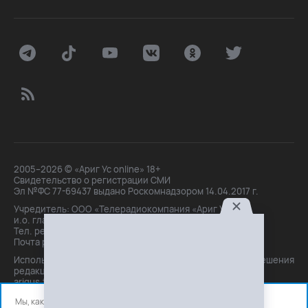
2005–2026 © «Ариг Ус online» 18+
Свидетельство о регистрации СМИ
Эл №ФС 77-69437 выдано Роскомнадзором 14.04.2017 г.
Учредитель: ООО «Телерадиокомпания «Ариг Ус»,
и.о. главного редактора: Маханова О.Б.
Тел. peдakции: +7(3012)21-30-14,
Почта peдakции: editor@arigus.tv
Использование материалов только с письменного разрешения
редакции. При цитировании прямая активная ссылка на
arigus.tv обязательна.
Мы, как и все используем файлы cookie и сервисы аналитики.