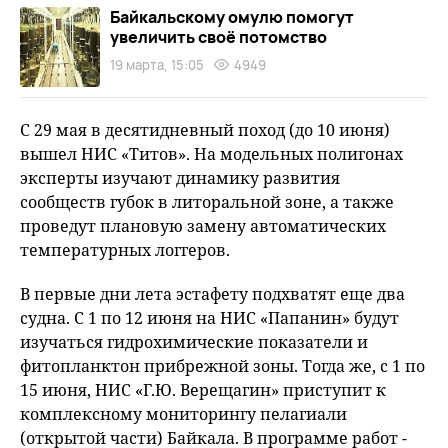
Байкальскому омулю помогут
увеличить своё потомство
19 марта, 15:05
4949
С 29 мая в десятидневный поход (до 10 июня)
вышел НИС «Титов». На модельных полигонах
эксперты изучают динамику развития
сообществ губок в литоральной зоне, а также
проведут плановую замену автоматических
температурных логгеров.
В первые дни лета эстафету подхватят еще два
судна. С 1 по 12 июня на НИС «Папанин» будут
изучаться гидрохимические показатели и
фитопланктон прибрежной зоны. Тогда же, с 1 по
15 июня, НИС «Г.Ю. Верещагин» приступит к
комплексному мониторингу пелагиали
(открытой части) Байкала. В программе работ -