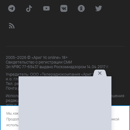
2005–2026 © «Ариг Ус online» 18+
Свидетельство о регистрации СМИ
Эл №ФС 77-69437 выдано Роскомнадзором 14.04.2017 г.
Учредитель: ООО «Телерадиокомпания «Ариг Ус»,
и.о. главного редактора: Маханова О.Б.
Тел. peдakции: +7(3012)21-30-14,
Почта peдakции: editor@arigus.tv
Использование материалов только с письменного разрешения
редакции. При цитировании прямая активная ссылка на
arigus.tv обязательна.
Мы, как и все используем файлы cookie и сервисы аналитики.
Продолжая использовать сайт, вы соглашаетесь с нашей
политикой
использования
файлов cookie и счетчиков аналитики.