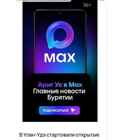
РЕКЛАМА • HTTPS://MAX.RU/ARIGUS
В Улан-Удэ стартовали открытые