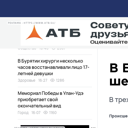
«отсрочить» выдворение из
страны за полмиллиона
Происшествия
17:43
1907
РЕКЛАМА • HTTPS://WWW.ATB.SU/
Санаторий Бурятии готовится к
переменам под руководством
московских экспертов
Общество
16:40
2367
В Бурятии хирурги несколько
В 
часов восстанавливали лицо 17-
летней девушки
ше
Здоровье
16:27
1286
Мемориал Победы в Улан-Удэ
В тре
приобретает свой
окончательный вид
Город
16:07
1160
Происше