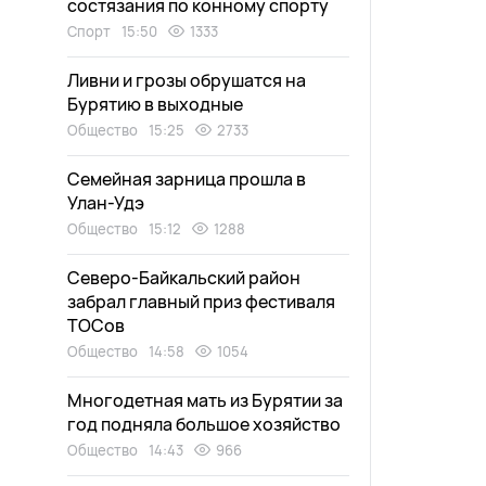
состязания по конному спорту
Спорт
15:50
1333
Ливни и грозы обрушатся на
Бурятию в выходные
Общество
15:25
2733
Семейная зарница прошла в
Улан-Удэ
Общество
15:12
1288
Северо-Байкальский район
забрал главный приз фестиваля
ТОСов
Общество
14:58
1054
Многодетная мать из Бурятии за
год подняла большое хозяйство
Общество
14:43
966