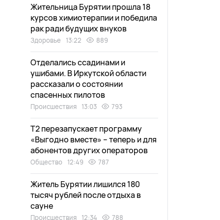
Жительница Бурятии прошла 18
курсов химиотерапии и победила
рак ради будущих внуков
Здоровье
13:22
889
Отделались ссадинами и
ушибами. В Иркутской области
рассказали о состоянии
спасенных пилотов
Происшествия
13:03
793
Т2 перезапускает программу
«Выгодно вместе» – теперь и для
абонентов других операторов
Общество
12:49
787
Житель Бурятии лишился 180
тысяч рублей после отдыха в
сауне
Происшествия
12:34
788