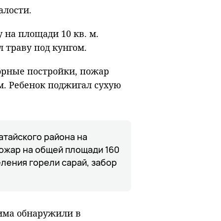
алости.
 на площади 10 кв. м.
 траву под кунгом.
ворные постройки, пожар
м. Ребенок поджигал сухую
атайского района на
ожар на общей площади 160
еления горели сарай, забор
има обнаружили в