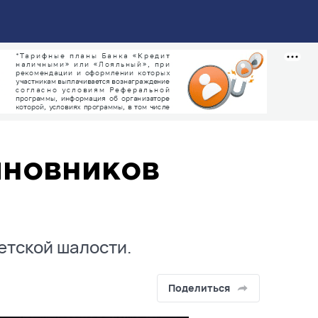
иновников
детской шалости.
Поделиться