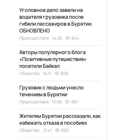
Уголовное дело завели на
водителя грузовика после
гибели пассажиров в Бурятии.
ОБНОВЛЕНО
Происшествия
14:28
844
Авторы популярного блога
«Позитивные путешествия»
посетили Байкал
Общество
14:11
808
Грузовик с людьми унесло
течением в Бурятии
Происшествия
13:56
887
Жителям Бурятии рассказали, как
избежать отказа в пособиях
Общество
13:41
802