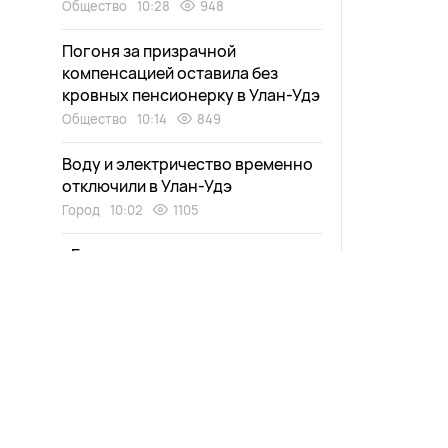
Общество
10:28
948
Погоня за призрачной
компенсацией оставила без
кровных пенсионерку в Улан-Удэ
Общество
10:14
849
Воду и электричество временно
отключили в Улан-Удэ
Город
10:02
1105
«Бывшая» коллега опустошила
счет жительницу Бурятии
Общество
09:48
910
Три лесных пожара вспыхнули
из-за сухой грозы в Бурятии
Экология
09:33
851
Больше 80 тысяч потратил в