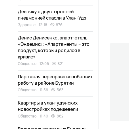
Девочку с двусторонней
пневмонией спасли в Улан-Удэ
Здоровье
12:18
876
Денис Денисенко, апарт-отель
«Эндемик»: «Апартаменты – это
продукт, который родился в
кризис»
Общество
12:06
821
Паромная переправа возобновит
работу в районе Бурятии
Общество
11:56
563
Квартиры в улан-удэнских
новостройках подешевели
Общество
11:40
862