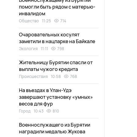
Военнослужащему из Бурятии
помогли быть рядом с матерью-
инвалидом
Общество
11:25
714
Очаровательных косулят
заметили в нацпарке на Байкале
Экология
11:11
798
Жительницу Бурятии спасли от
выплаты чужого кредита
Происшествия
10:58
768
На въездах в Улан-Удэ
завершают установку «умных»
весов для фур
Город
10:43
810
Военнослужащего из Бурятии
наградили медалью Жукова