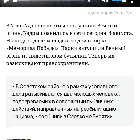
00:14
Play
Mute
En
видео: мэрия Улан-Удэ
fu
В Улан-Удэ неизвестные потушили Вечный
огонь. Кадры появились в сети сегодня, 4 августа.
На видео - двое молодых людей в парке
«Мемориал Победы». Парни затушили Вечный
огонь из пластиковой бутылки. Теперь их
разыскивают правоохранители.
- В Советском районе в рамках уголовного
дела разыскиваются два молодых человека,
подозреваемых в совершении публичных
действий, направленных на реабилитацию
нацизма, - сообщили в Следкоме Бурятии.