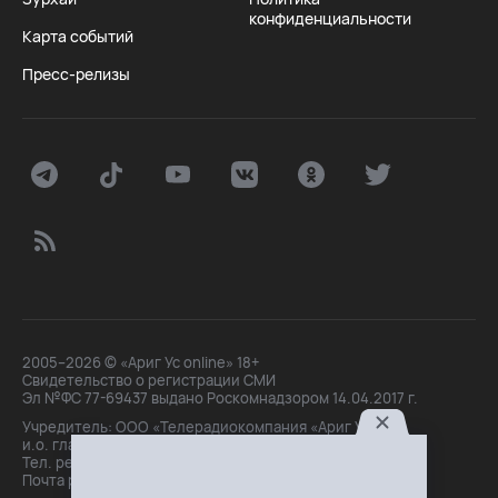
конфиденциальности
Карта событий
Пресс-релизы
2005–2026 © «Ариг Ус online» 18+
Свидетельство о регистрации СМИ
Эл №ФС 77-69437 выдано Роскомнадзором 14.04.2017 г.
Учредитель: ООО «Телерадиокомпания «Ариг Ус»,
и.о. главного редактора: Маханова О.Б.
Тел. peдakции: +7(3012)21-30-14,
Почта peдakции: editor@arigus.tv