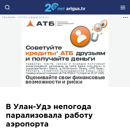
РЕКЛАМА • HTTPS://WWW.ATB.SU
В Улан-Удэ непогода
парализовала работу
аэропорта