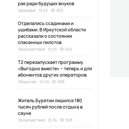
рак ради будущих внуков
Здоровье
13:22
652
Отделались ссадинами и
ушибами. В Иркутской области
рассказали о состоянии
спасенных пилотов
Происшествия
13:03
542
Т2 перезапускает программу
«Выгодно вместе» – теперь и для
абонентов других операторов
Общество
12:49
606
Житель Бурятии лишился 180
тысяч рублей после отдыха в
сауне
Происшествия
12:34
606