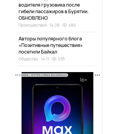
водителя грузовика после
гибели пассажиров в Бурятии.
ОБНОВЛЕНО
Происшествия
14:28
480
Авторы популярного блога
«Позитивные путешествия»
посетили Байкал
Общество
14:11
535
РЕКЛАМА • HTTPS://MAX.RU/ARIGUS