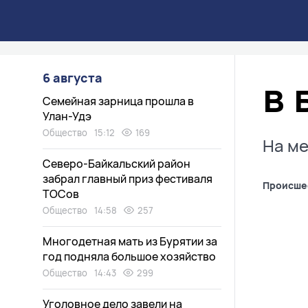
6 августа
В 
Семейная зарница прошла в
Улан-Удэ
Общество
15:12
169
На ме
Северо-Байкальский район
забрал главный приз фестиваля
Происше
ТОСов
Общество
14:58
257
Многодетная мать из Бурятии за
год подняла большое хозяйство
Общество
14:43
299
Уголовное дело завели на