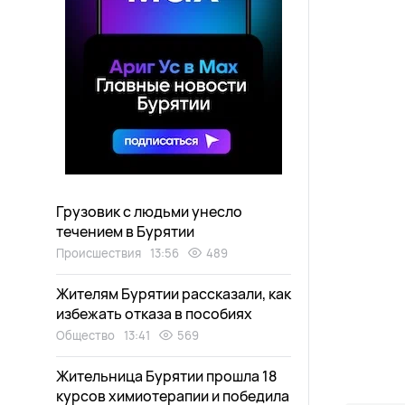
Грузовик с людьми унесло
течением в Бурятии
Происшествия
13:56
489
Жителям Бурятии рассказали, как
избежать отказа в пособиях
Общество
13:41
569
Жительница Бурятии прошла 18
курсов химиотерапии и победила