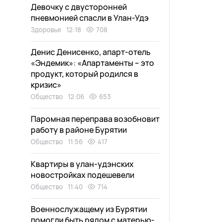
Девочку с двусторонней
пневмонией спасли в Улан-Удэ
Здоровье
12:18
708
Денис Денисенко, апарт-отель
«Эндемик»: «Апартаменты – это
продукт, который родился в
кризис»
Общество
12:06
653
Паромная переправа возобновит
работу в районе Бурятии
Общество
11:56
417
Квартиры в улан-удэнских
новостройках подешевели
Общество
11:40
714
Военнослужащему из Бурятии
помогли быть рядом с матерью-