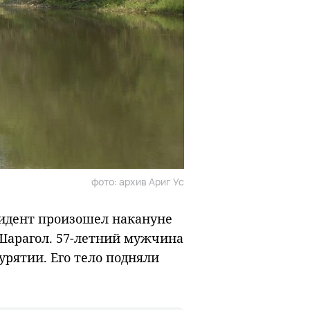
фото: архив Ариг Ус
идент произошел накануне
 Шарагол. 57-летний мужчина
урятии. Его тело подняли