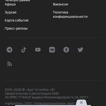
Афиша
Вакансии
Зурхай
Политика
конфиденциальности
Карта событий
Пресс-релизы
2005–2026 © «Ариг Ус online» 18+
Свидетельство о регистрации СМИ
Эл №ФС 77-69437 выдано Роскомнадзором 14.04.2017 г.
Учредитель: ООО «Телерадиокомпания «Ариг Ус»,