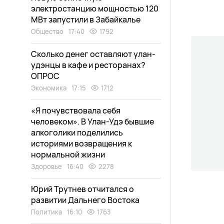
электростанцию мощностью 120
МВт запустили в Забайкалье
Общество
17:40
1792
Сколько денег оставляют улан-
удэнцы в кафе и ресторанах?
ОПРОС
Экономика
17:15
1712
«Я почувствовала себя
человеком». В Улан-Удэ бывшие
алкоголики поделились
историями возвращения к
нормальной жизни
Здоровье
16:40
2278
Юрий Трутнев отчитался о
развитии Дальнего Востока
Политика
16:10
1763