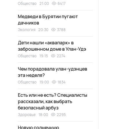
Общество
21:00
6417
Медведи в Бурятии пугают
дачников
Экология
20:30
3788
Дети нашли «аквапарк» в
заброшенном доме в Улан-Удэ
Общество
19:15
2274
Чем порадовала улан-удэнцев
эта неделя?
Общество
19:00
1834
Есть или не есть? Специалисты
рассказали, как выбрать
безопасный арбуз
Здоровье
18:00
2295
Новую солнечную