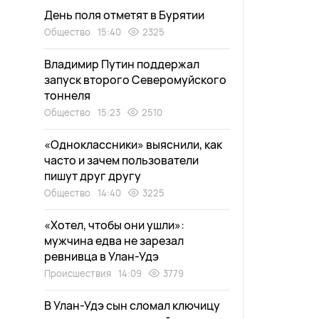
День поля отметят в Бурятии
Общество
15:40
2325
Владимир Путин поддержал
запуск второго Северомуйского
тоннеля
Общество
15:23
2510
«Одноклассники» выяснили, как
часто и зачем пользователи
пишут друг другу
Общество
14:40
3225
«Хотел, чтобы они ушли»:
мужчина едва не зарезал
ревнивца в Улан-Удэ
Происшествия
14:09
3779
В Улан-Удэ сын сломал ключицу