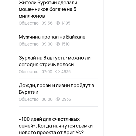
Жители Бурятии сделали
мошенников богаче на 5
миллионов
Общество
09:56
1495
Мужчина пропал на Байкале
Общество
09:00
1510
Зурхай на 8 августа: можно ли
сегодня стричь волосы
Общество
07:00
4936
Дожди, грозы и ливни пройдут в
Бурятии
Общество
06:00
2936
«100 идей для счастливых
семей». Когда начнутся съемки
нового проекта от Ариг Ус?