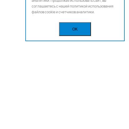
аналитики. Продолжая использовать сайт, вы
соглашаетесь с нашей
политикой использования
файлов cookie и счетчиков аналитики.
OK
Бегущая строка
Реклама