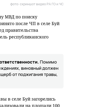
фото: скриншот видео РА ГО и ЧС
пу МВД по поиску
инято после ЧП в селе Буй
ед правительства
тель республиканского
 ответственности.
Помимо
еждениях, виновный должен
щерб от поджигания травы,
авы в селе Буй загорелись
окализовали на площади 100