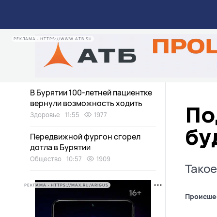
Кроссовер выехал на пути перед
поездом в Бурятии. ВИДЕО
Общество
13:51
939
РЕКЛАМА • HTTPS://WWW.ATB.SU
Водитель опрокинул «Тойоту» на
трассе в Бурятии
Общество
12:53
1030
В Бурятии 100-летней пациентке
вернули возможность ходить
По
Здоровье
11:55
1977
бу
Передвижной фургон сгорел
дотла в Бурятии
Общество
10:57
1909
Такое
РЕКЛАМА • HTTPS://MAX.RU/ARIGUS
Происше