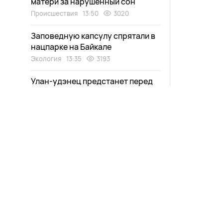
матери за нарушенный сон
Происшествия
13:50
3020
Заповедную капсулу спрятали в
нацпарке на Байкале
Экология
13:35
3193
Улан-удэнец предстанет перед
судом за непристойный жест
Происшествия
13:20
2793
Жительница Бурятии
призналась, что убила знакомую
20 лет назад
Происшествия
13:00
2986
В Улан-Удэ прокладывают
инженерные сети для нового
Новости
Афиша
путепровода
Выпуски
Зурхай
Город
12:39
3133