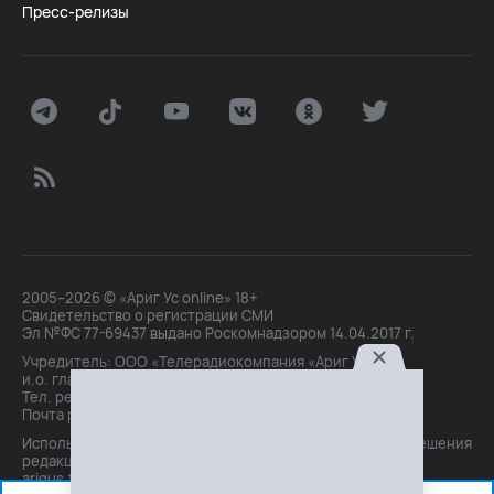
Пресс-релизы
2005–2026 © «Ариг Ус online» 18+
Свидетельство о регистрации СМИ
Эл №ФС 77-69437 выдано Роскомнадзором 14.04.2017 г.
Учредитель: ООО «Телерадиокомпания «Ариг Ус»,
и.о. главного редактора: Маханова О.Б.
Тел. peдakции: +7(3012)21-30-14,
Почта peдakции: editor@arigus.tv
Использование материалов только с письменного разрешения
редакции. При цитировании прямая активная ссылка на
arigus.tv обязательна.