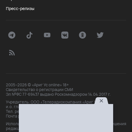
Пресс-релизы
2005–2026 © «Ариг Ус online» 18+
Свидетельство о регистрации СМИ
Эл №ФС 77-69437 выдано Роскомнадзором 14.04.2017 г.
Учредитель: ООО «Телерадиокомпания «Ариг Ус»,
и.о. главного редактора: Маханова О.Б.
Тел. peдakции: +7(3012)21-30-14,
Почта peдakции: editor@arigus.tv
Использование материалов только с письменного разрешения
редакции. При цитировании прямая активная ссылка на