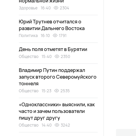
нормальной жизни
Здоровье
16:40
2304
Юрий Трутнев отчитался о
развитии Дальнего Востока
Политика
16:10
1791
День поля отметят в Бурятии
Общество
15:40
2350
Владимир Путин поддержал
запуск второго Северомуйского
тоннеля
Общество
15:23
2535
«Одноклассники» выяснили, как
часто и зачем пользователи
пишут друг другу
Общество
14:40
3242