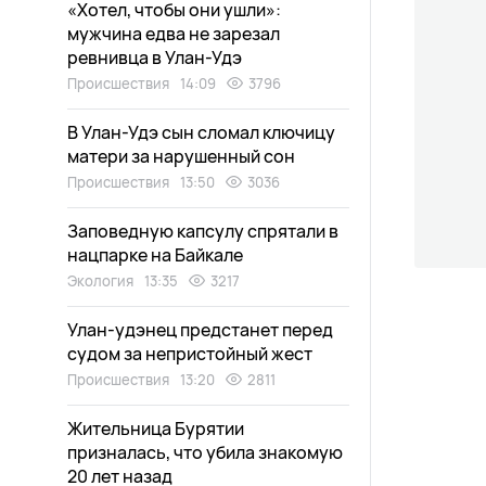
«Хотел, чтобы они ушли»:
мужчина едва не зарезал
ревнивца в Улан-Удэ
Происшествия
14:09
3796
В Улан-Удэ сын сломал ключицу
матери за нарушенный сон
Происшествия
13:50
3036
Заповедную капсулу спрятали в
нацпарке на Байкале
Экология
13:35
3217
Улан-удэнец предстанет перед
судом за непристойный жест
Происшествия
13:20
2811
Жительница Бурятии
призналась, что убила знакомую
20 лет назад