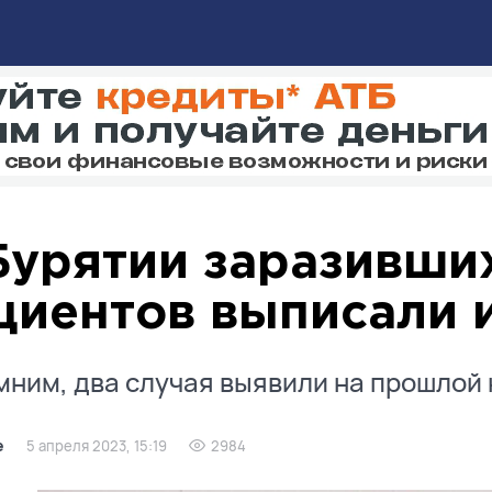
Бурятии заразивши
циентов выписали 
ним, два случая выявили на прошлой 
е
5 апреля 2023, 15:19
2984