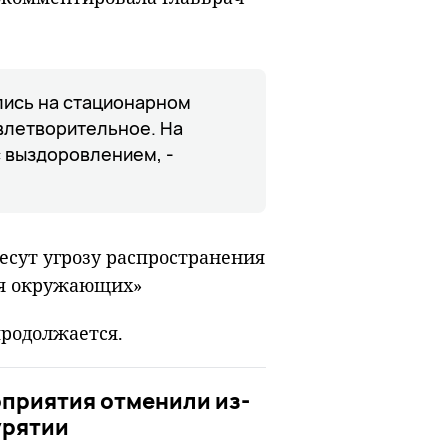
лись на стационарном
овлетворительное. На
с выздоровлением, -
есут угрозу распространения
ля окружающих»
родолжается.
приятия отменили из-
урятии