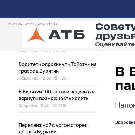
В Бурятии горе-мать, побившая
сотрудника органа опеки,
отделалась условным сроком
Общество
14:50
986
РЕКЛАМА • HTTPS://WWW.ATB.SU/
Кроссовер выехал на пути перед
поездом в Бурятии. ВИДЕО
Общество
13:51
1387
Водитель опрокинул «Тойоту» на
В 
трассе в Бурятии
Общество
12:53
1294
па
В Бурятии 100-летней пациентке
вернули возможность ходить
Напом
Здоровье
11:55
2119
Здоровь
Передвижной фургон сгорел
дотла в Бурятии