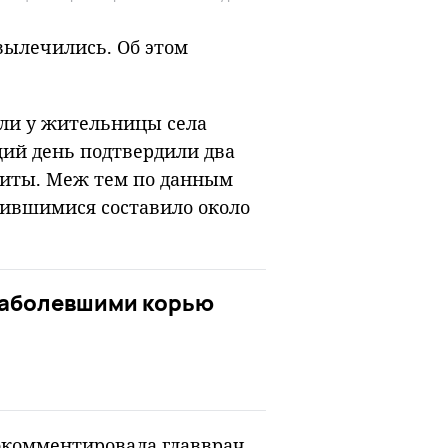
ылечились. Об этом
ли у жительницы села
ий день подтвердили два
иты. Меж тем по данным
зившимися составило около
заболевшими корью
рокомментировала главврач