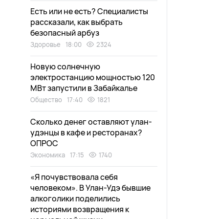
Есть или не есть? Специалисты
рассказали, как выбрать
безопасный арбуз
Здоровье
18:00
2324
Новую солнечную
электростанцию мощностью 120
МВт запустили в Забайкалье
Общество
17:40
1821
Сколько денег оставляют улан-
удэнцы в кафе и ресторанах?
ОПРОС
Экономика
17:15
1740
«Я почувствовала себя
человеком». В Улан-Удэ бывшие
алкоголики поделились
историями возвращения к