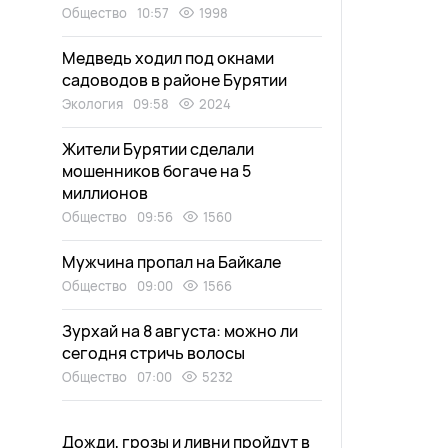
Общество
10:57
1998
Медведь ходил под окнами
садоводов в районе Бурятии
Экология
09:58
2024
Жители Бурятии сделали
мошенников богаче на 5
миллионов
Общество
09:56
1560
Мужчина пропал на Байкале
Общество
09:00
1566
Зурхай на 8 августа: можно ли
сегодня стричь волосы
Общество
07:00
5232
Дожди, грозы и ливни пройдут в