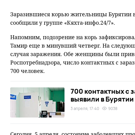
Заразившиеся корью жительницы Бурятии в
сообщили у группе «Кяхта-инфо.24/7».
Напомним, подозрение на корь зафиксирова
Тамир еще в минувший четверг. На следующ
случая заражения. Обе женщины были прив
Роспотребнадзора, число контактных с зара
700 человек.
700 контактных с 
выявили в Бурятии
3 апреля, 17:40
9038
Сегодня, 5 апреля, состояние заболевших п