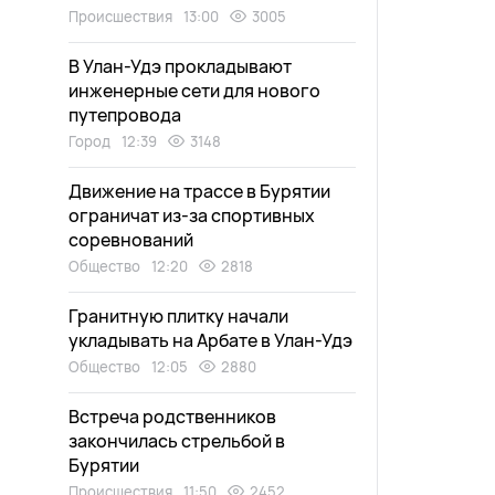
Происшествия
13:00
3005
В Улан-Удэ прокладывают
инженерные сети для нового
путепровода
Город
12:39
3148
Движение на трассе в Бурятии
ограничат из-за спортивных
соревнований
Общество
12:20
2818
Гранитную плитку начали
укладывать на Арбате в Улан-Удэ
Общество
12:05
2880
Встреча родственников
закончилась стрельбой в
Бурятии
Происшествия
11:50
2452