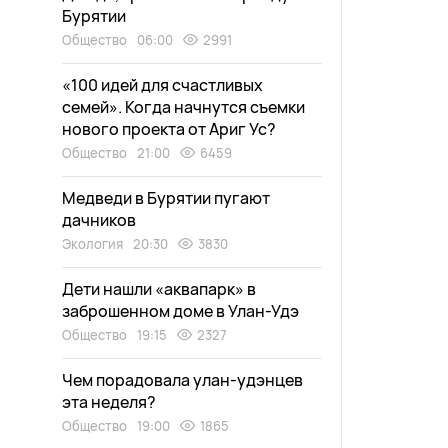
Бурятии
Общество
06:00
2991
«100 идей для счастливых
семей». Когда начнутся съемки
нового проекта от Ариг Ус?
Общество
21:00
6459
Медведи в Бурятии пугают
дачников
Экология
20:30
3830
Дети нашли «аквапарк» в
заброшенном доме в Улан-Удэ
Общество
19:15
2327
Чем порадовала улан-удэнцев
эта неделя?
Общество
19:00
1865