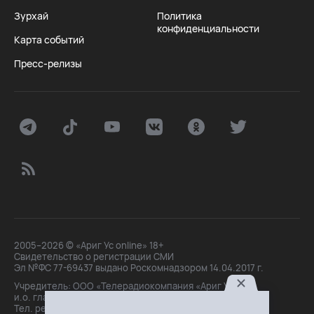
Зурхай
Политика
конфиденциальности
Карта событий
Пресс-релизы
2005–2026 © «Ариг Ус online» 18+
Свидетельство о регистрации СМИ
Эл №ФС 77-69437 выдано Роскомнадзором 14.04.2017 г.
Учредитель: ООО «Телерадиокомпания «Ариг Ус»,
и.о. главного редактора: Маханова О.Б.
Тел. peдakции: +7(3012)21-30-14,