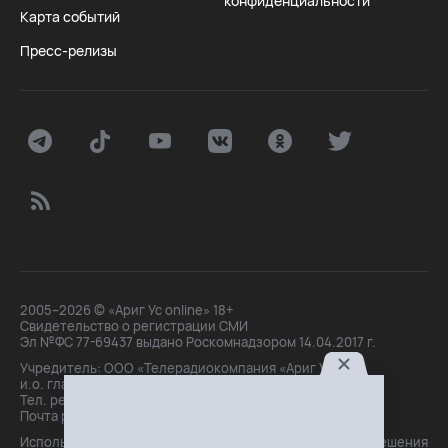
конфиденциальности
Карта событий
Пресс-релизы
2005–2026 © «Ариг Ус online» 18+
Свидетельство о регистрации СМИ
Эл №ФС 77-69437 выдано Роскомнадзором 14.04.2017 г.
Учредитель: ООО «Телерадиокомпания «Ариг Ус»,
и.о. главного редактора: Маханова О.Б.
Тел. peдakции: +7(3012)21-30-14,
Почта peдakции: editor@arigus.tv
Использование материалов только с письменного разрешения