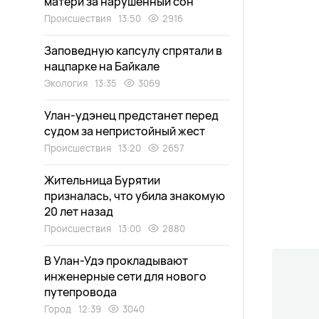
матери за нарушенный сон
Происшествия
13:50
2916
Заповедную капсулу спрятали в
нацпарке на Байкале
Экология
13:35
3069
Улан-удэнец предстанет перед
судом за непристойный жест
Происшествия
13:20
2657
Жительница Бурятии
призналась, что убила знакомую
20 лет назад
Происшествия
13:00
2880
В Улан-Удэ прокладывают
инженерные сети для нового
путепровода
Город
12:39
3040