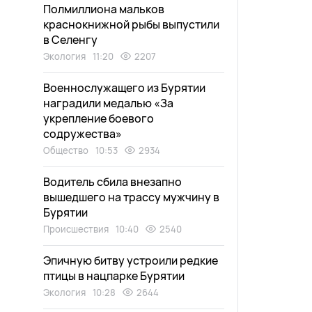
Полмиллиона мальков
краснокнижной рыбы выпустили
в Селенгу
Экология
11:20
2207
Военнослужащего из Бурятии
наградили медалью «За
укрепление боевого
содружества»
Общество
10:53
2934
Водитель сбила внезапно
вышедшего на трассу мужчину в
Бурятии
Происшествия
10:40
2540
Эпичную битву устроили редкие
птицы в нацпарке Бурятии
Экология
10:28
2644