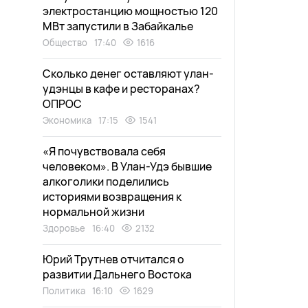
электростанцию мощностью 120
МВт запустили в Забайкалье
Общество
17:40
1616
Сколько денег оставляют улан-
удэнцы в кафе и ресторанах?
ОПРОС
Экономика
17:15
1541
«Я почувствовала себя
человеком». В Улан-Удэ бывшие
алкоголики поделились
историями возвращения к
нормальной жизни
Здоровье
16:40
2132
Юрий Трутнев отчитался о
развитии Дальнего Востока
Политика
16:10
1629