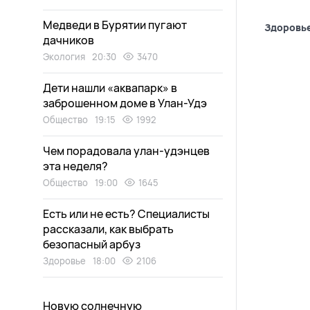
Медведи в Бурятии пугают
Здоровь
дачников
Экология
20:30
3470
Дети нашли «аквапарк» в
заброшенном доме в Улан-Удэ
Общество
19:15
1992
Чем порадовала улан-удэнцев
эта неделя?
Общество
19:00
1645
Есть или не есть? Специалисты
рассказали, как выбрать
безопасный арбуз
Здоровье
18:00
2106
Новую солнечную