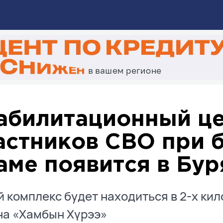
абилитационный це
астников СВО при 
аме появится в Бур
 комплекс будет находиться в 2-х ки
на «Хамбын Хγрээ»