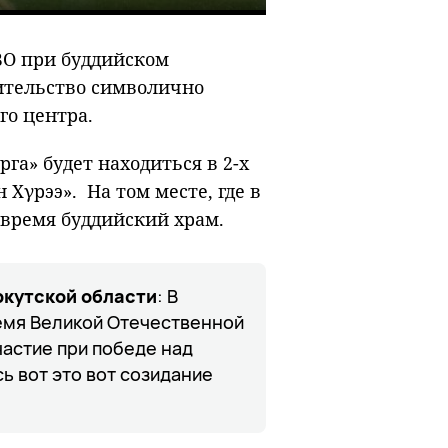
Mute
Enter
fullscreen
ВО при буддийском
оительство символично
го центра.
га» будет находиться в 2-х
Хγрээ». На том месте, где в
 время буддийский храм.
ркутской области
: В
ремя Великой Отечественной
частие при победе над
ь вот это вот созидание