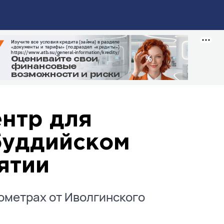
нтр для
буддийском
ятии
лометрах от Иволгинского