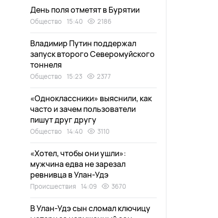
День поля отметят в Бурятии
Общество
15:40
2186
Владимир Путин поддержал
запуск второго Северомуйского
тоннеля
Общество
15:23
2377
«Одноклассники» выяснили, как
часто и зачем пользователи
пишут друг другу
Общество
14:40
3110
«Хотел, чтобы они ушли»:
мужчина едва не зарезал
ревнивца в Улан-Удэ
Происшествия
14:09
3670
В Улан-Удэ сын сломал ключицу