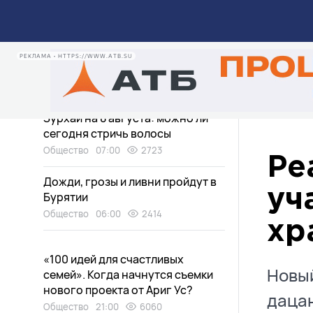
мошенников богаче на 5
миллионов
Общество
09:56
57
РЕКЛАМА • HTTPS://WWW.ATB.SU
Мужчина пропал на Байкале
Общество
09:00
650
Зурхай на 8 августа: можно ли
сегодня стричь волосы
Общество
07:00
2723
Ре
Дожди, грозы и ливни пройдут в
уч
Бурятии
Общество
06:00
2414
хр
«100 идей для счастливых
Новый
семей». Когда начнутся съемки
нового проекта от Ариг Ус?
даца
Общество
21:00
6060