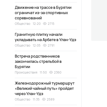
Движение на трассе в Бурятии
ограничат из-за спортивных
соревнований
Общество
12:20
2715
Гранитную плитку начали
укладывать на Арбате в Улан-Удэ
Общество
12:05
2791
Встреча родственников
закончилась стрельбой в
Бурятии
Происшествия
11:50
2360
Железнодорожный турмаршрут
«Великий чайный путь» пройдет
через Улан-Удэ
Общество
11:35
2589