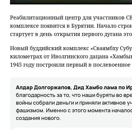
Play
Реабилитационный центр для участников С
комплексе появится в Бурятии. Начало стр
стартует в день открытия первого дугана это
Новый буддийский комплекс «Сваямбху Субур
километрах от Иволгинского дацана «Хамбын 
1945 году построили первый в послевоенное
Алдар Долгоржапов, Дид Хамбо лама по И
благодарность за то, что наши буряты во в
войны собрали деньги и приняли активное у
фашизмом. Именно с этого момента началос
создания нового.