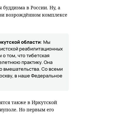
буддизма в России. Ну, а
при возрождённом комплексе
ркутской области
: Мы
дистской реабилитационных
 о том, что тибетская
елетнюю практику. Она
го вмешательства. Со всеми
оскву, в наше Федеральное
ятся также в Иркутской
риуполе. Но первым его