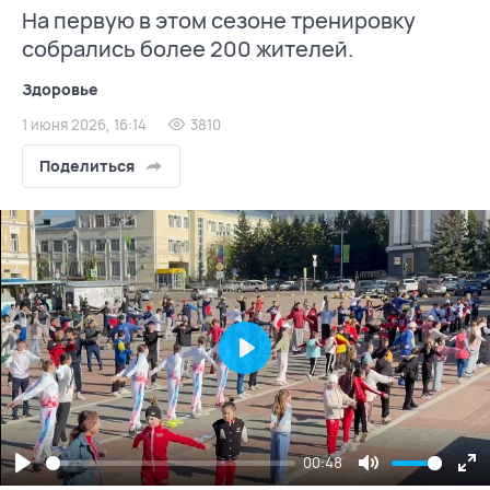
На первую в этом сезоне тренировку
собрались более 200 жителей.
Здоровье
1 июня 2026, 16:14
3810
Поделиться
Play
00:48
Play
Mute
En