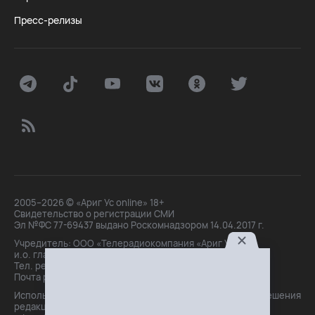
Пресс-релизы
2005–2026 © «Ариг Ус online» 18+
Свидетельство о регистрации СМИ
Эл №ФС 77-69437 выдано Роскомнадзором 14.04.2017 г.
Учредитель: ООО «Телерадиокомпания «Ариг Ус»,
и.о. главного редактора: Маханова О.Б.
Тел. peдakции: +7(3012)21-30-14,
Почта peдakции: editor@arigus.tv
Использование материалов только с письменного разрешения
редакции. При цитировании прямая активная ссылка на