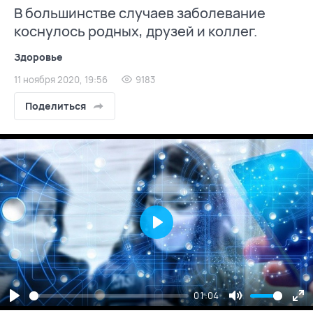
В большинстве случаев заболевание
коснулось родных, друзей и коллег.
Здоровье
11 ноября 2020, 19:56
9183
Поделиться
Play
01:04
Play
Mute
En