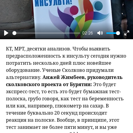
02:26
Play
Mute
En
fu
КТ, МРТ, десятки анализов. Чтобы выявить
предрасположенность к инсульту сегодня нужно
потратить несколько дней плюс новейшее
оборудование. Ученые Сколково придумали
альтернативу.
Анжей Жимбеев, руководитель
сколковского проекта от Бурятии:
Это будет
экспресс-тест, то есть это будет бумажная тест-
полоска, грубо говоря, как тест на беременность
или как, например, глюкометр на сахар. В
течение буквально 20 секунд происходит
реакция на полоске. Вообще, в принципе, этот
тест занимает не более пяти минут, и вы уже