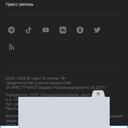
Пресс-релизы
2005–2026 © «Ариг Ус online» 18+
Свидетельство о регистрации СМИ
Эл №ФС 77-69437 выдано Роскомнадзором 14.04.2017 г.
Учредитель: ООО «Телерадиокомпания «Ариг Ус»,
и.о. главного редактора: Маханова О.Б.
Тел. peдakции: +7(3012)21-30-14,
Почта peдakции: editor@arigus.tv
Использование материалов только с письменного разрешения
редакции. При цитировании прямая активная ссылка на
arigus.tv обязательна.