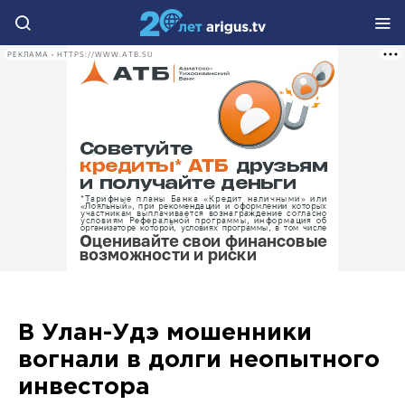
РЕКЛАМА • HTTPS://WWW.ATB.SU
В Улан-Удэ мошенники
вогнали в долги неопытного
инвестора