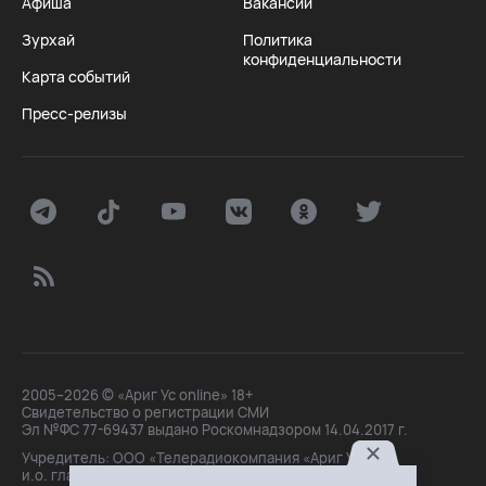
Афиша
Вакансии
Зурхай
Политика
конфиденциальности
Карта событий
Пресс-релизы
2005–2026 © «Ариг Ус online» 18+
Свидетельство о регистрации СМИ
Эл №ФС 77-69437 выдано Роскомнадзором 14.04.2017 г.
Учредитель: ООО «Телерадиокомпания «Ариг Ус»,
и.о. главного редактора: Маханова О.Б.