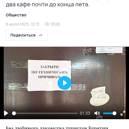
два кафе почти до конца лета.
Общество
8 июля 2025, 12:13
5526
Поделиться
Play
01:33
Play
Mute
En
fu
Без любимого лакомства туристов Бурятии