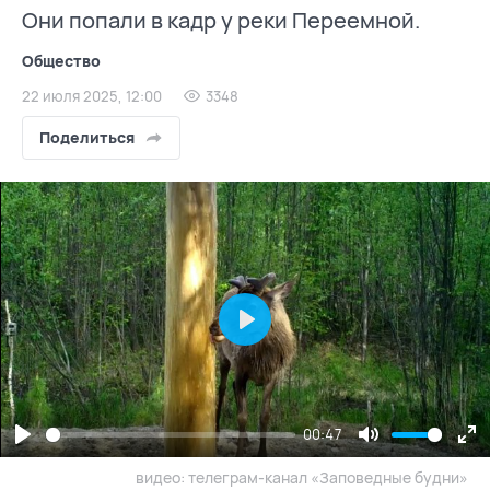
Они попали в кадр у реки Переемной.
Общество
22 июля 2025, 12:00
3348
Поделиться
Play
00:47
Play
Mute
En
видео: телеграм-канал «Заповедные будни»
fu