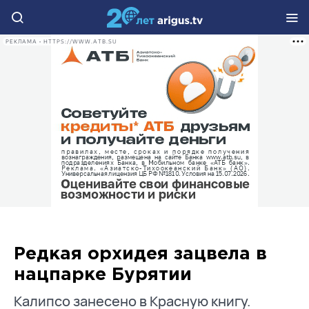
РЕКЛАМА • HTTPS://WWW.ATB.SU
Редкая орхидея зацвела в
нацпарке Бурятии
Калипсо занесено в Красную книгу.