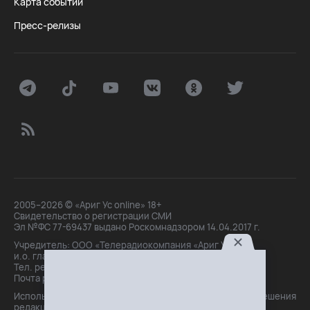
Карта событий
Пресс-релизы
2005–2026 © «Ариг Ус online» 18+
Свидетельство о регистрации СМИ
Эл №ФС 77-69437 выдано Роскомнадзором 14.04.2017 г.
Учредитель: ООО «Телерадиокомпания «Ариг Ус»,
и.о. главного редактора: Маханова О.Б.
Тел. peдakции: +7(3012)21-30-14,
Почта peдakции: editor@arigus.tv
Использование материалов только с письменного разрешения
редакции. При цитировании прямая активная ссылка на