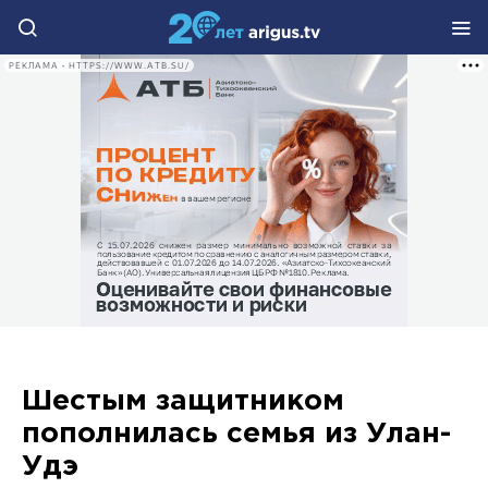
РЕКЛАМА • HTTPS://WWW.ATB.SU/
Шестым защитником
пополнилась семья из Улан-
Удэ