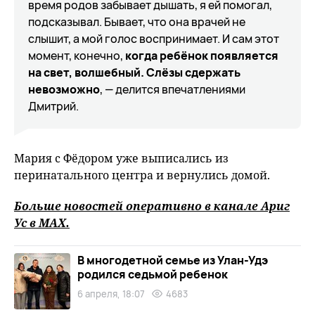
время родов забывает дышать, я ей помогал,
подсказывал. Бывает, что она врачей не
слышит, а мой голос воспринимает. И сам этот
момент, конечно,
когда ребёнок появляется
на свет, волшебный. Слёзы сдержать
невозможно
, — делится впечатлениями
Дмитрий.
Мария с Фёдором уже выписались из
перинатального центра и вернулись домой.
Больше новостей оперативно в канале Ариг
Ус в
MAХ
.
В многодетной семье из Улан-Удэ
родился седьмой ребенок
6 апреля, 18:07
4683