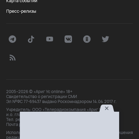
Карта событий
Пресс-релизы
2005–2026 © «Ариг Ус online» 18+
Свидетельство о регистрации СМИ
Эл №ФС 77-69437 выдано Роскомнадзором 14.04.2017 г.
Учредитель: ООО «Телерадиокомпания «Ариг Ус»,
и.о. главного редактора: Маханова О.Б.
Тел. peдakции: +7(3012)21-30-14,
Почта peдakции: editor@arigus.tv
Использование материалов только с письменного разрешения
редакции. При цитировании прямая активная ссылка на