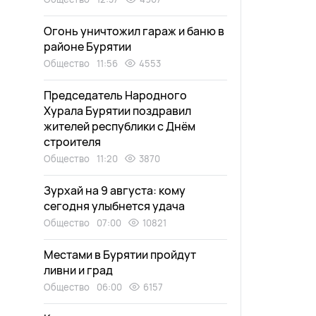
Огонь уничтожил гараж и баню в
районе Бурятии
Общество
11:56
4553
Председатель Народного
Хурала Бурятии поздравил
жителей республики с Днём
строителя
Общество
11:20
3870
Зурхай на 9 августа: кому
сегодня улыбнется удача
Общество
07:00
10821
Местами в Бурятии пройдут
ливни и град
Общество
06:00
6157