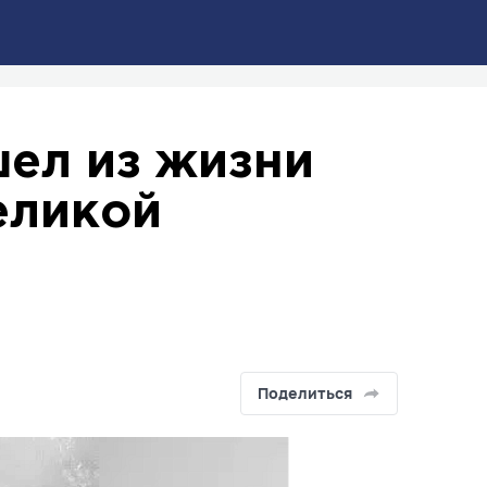
шел из жизни
еликой
ы
Поделиться