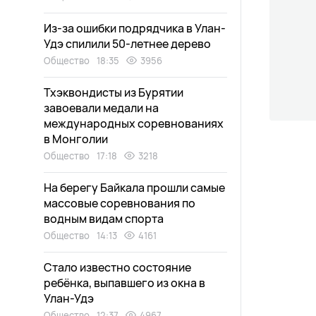
Из-за ошибки подрядчика в Улан-
Удэ спилили 50-летнее дерево
Общество
18:35
3956
Тхэквондисты из Бурятии
завоевали медали на
международных соревнованиях
в Монголии
Общество
17:18
3218
На берегу Байкала прошли самые
массовые соревнования по
водным видам спорта
Общество
14:13
4161
Стало известно состояние
ребёнка, выпавшего из окна в
Улан-Удэ
Общество
12:37
4967