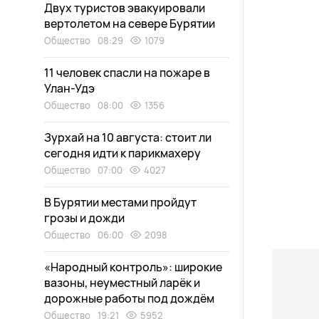
Двух туристов эвакуировали
вертолетом на севере Бурятии
Общество
08:29
1079
11 человек спасли на пожаре в
Улан-Удэ
Общество
08:00
1356
Зурхай на 10 августа: стоит ли
сегодня идти к парикмахеру
Общество
07:00
4027
В Бурятии местами пройдут
грозы и дожди
Общество
06:00
2098
«Народный контроль»: широкие
вазоны, неуместный ларёк и
дорожные работы под дождём
Общество
19:21
5952