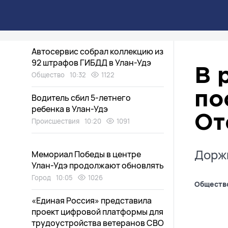
В Бурятии водитель без прав
пострадал в ДТП
Происшествия
10:57
540
Автосервис собрал коллекцию из
92 штрафов ГИБДД в Улан-Удэ
В 
Общество
10:32
1122
по
Водитель сбил 5-летнего
ребенка в Улан-Удэ
От
Происшествия
10:20
1091
Доржи
Мемориал Победы в центре
Улан-Удэ продолжают обновлять
Город
10:05
1026
Обществ
«Единая Россия» представила
проект цифровой платформы для
трудоустройства ветеранов СВО