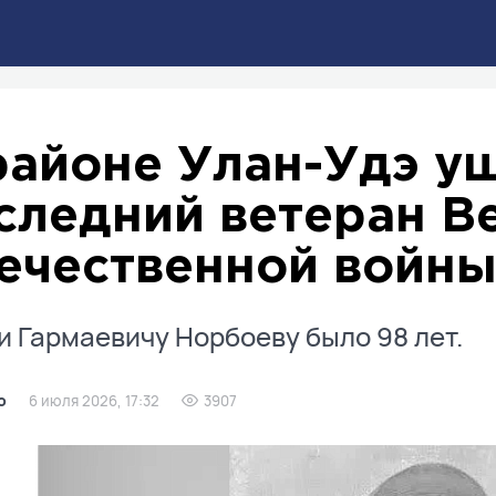
районе Улан-Удэ у
следний ветеран В
ечественной войн
 Гармаевичу Норбоеву было 98 лет.
о
6 июля 2026, 17:32
3907