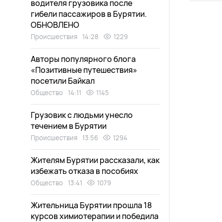
водителя грузовика после
гибели пассажиров в Бурятии.
ОБНОВЛЕНО
Происшествия
14:28
1229
Авторы популярного блога
«Позитивные путешествия»
посетили Байкал
Общество
14:11
1145
Грузовик с людьми унесло
течением в Бурятии
Происшествия
13:56
1294
Жителям Бурятии рассказали, как
избежать отказа в пособиях
Общество
13:41
1079
Жительница Бурятии прошла 18
курсов химиотерапии и победила