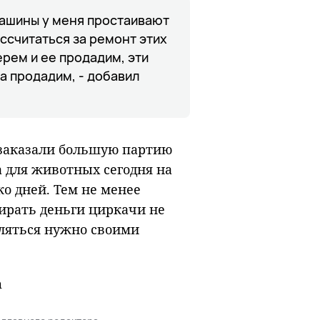
 машины у меня простаивают
ассчитаться за ремонт этих
ерем и ее продадим, эти
а продадим, - добавил
 заказали большую партию
да для животных сегодня на
ко дней. Тем не менее
ирать деньги циркачи не
вляться нужно своими
m