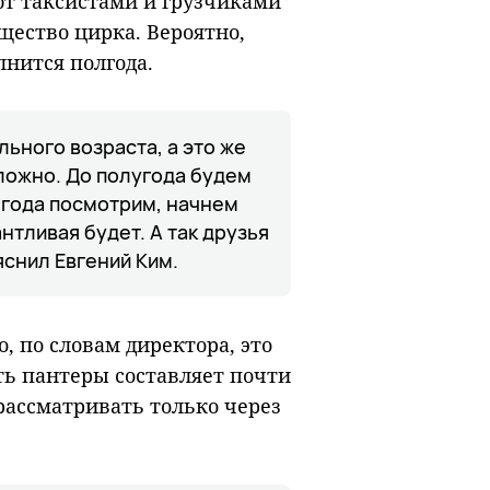
ют таксистами и грузчиками
щество цирка. Вероятно,
лнится полгода.
льного возраста, а это же
ложно. До полугода будем
лгода посмотрим, начнем
нтливая будет. А так друзья
ояснил Евгений Ким.
о, по словам директора, это
ть пантеры составляет почти
 рассматривать только через