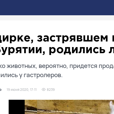
цирке, застрявшем 
Бурятии, родились
о животных, вероятно, придется прода
ились у гастролеров.
о
19 июня 2020, 17:11
8239