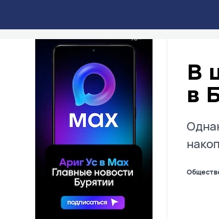
Происшествия
10:40
1730
РЕКЛАМА • HTTPS://MAX.RU/ARIGUS
В 
в 
Однак
накоп
Обществ