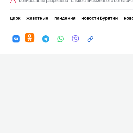
Копирование разрешено только с письменного согласия
цирк
животные
пандемия
новости Бурятии
нов