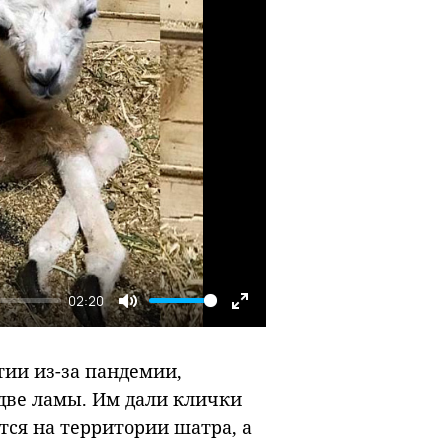
02:20
Mute
Enter
fullscreen
тии из-за пандемии,
две ламы. Им дали клички
ся на территории шатра, а