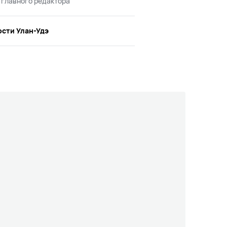
 главного редактора
ости Улан-Удэ