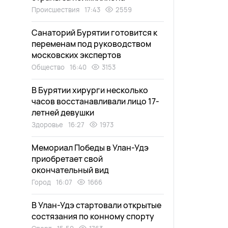
Происшествия
17:43
2559
Санаторий Бурятии готовится к
переменам под руководством
московских экспертов
Общество
16:40
3153
В Бурятии хирурги несколько
часов восстанавливали лицо 17-
летней девушки
Здоровье
16:27
1973
Мемориал Победы в Улан-Удэ
приобретает свой
окончательный вид
Город
16:07
1666
В Улан-Удэ стартовали открытые
состязания по конному спорту