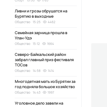
Спорт
15:50
1763
Ливни и грозы обрушатся на
Бурятию в выходные
Общество
15:25
4462
Семейная зарница прошла в
Улан-Удэ
Общество
15:12
1664
Северо-Байкальский район
забрал главный приз фестиваля
ТОСов
Общество
14:58
1414
Многодетная мать из Бурятии за
год подняла большое хозяйство
Общество
14:43
1997
Уголовное дело завели на