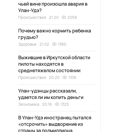
чьей вине произошла авария в
Улан-Удэ?
Происшествия
21:20
2058
Почему важно кормить ребенка
грудью?
Здоровье
21:02
1360
Выжившие в Иркутской области
пилоты находятся в
среднетяжелом состоянии
Происшествия
20:20
1336
Улан-удэнцы рассказали,
удается ли им копить деньги
Экономика
20:16
1325
В Улан-Удэ иностранец пытался
«отсрочить» выдворение из
страны за полмиллиона