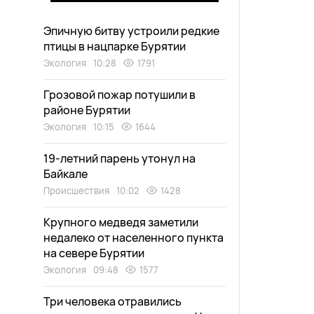
Эпичную битву устроили редкие
птицы в нацпарке Бурятии
Экология
10:28
1791
Грозовой пожар потушили в
районе Бурятии
Экология
10:15
1644
19-летний парень утонул на
Байкале
Происшествия
10:02
1428
Крупного медведя заметили
недалеко от населенного пункта
на севере Бурятии
Экология
09:48
1577
Три человека отравились