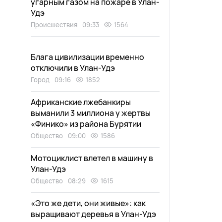
угарным газом на пожаре в Улан-
Удэ
Происшествия
09:33
1564
Блага цивилизации временно
отключили в Улан-Удэ
Город
09:16
1852
Африканские лжебанкиры
выманили 3 миллиона у жертвы
«Финико» из района Бурятии
Общество
09:00
1586
Мотоциклист влетел в машину в
Улан-Удэ
Общество
08:29
1615
«Это же дети, они живые»: как
выращивают деревья в Улан-Удэ