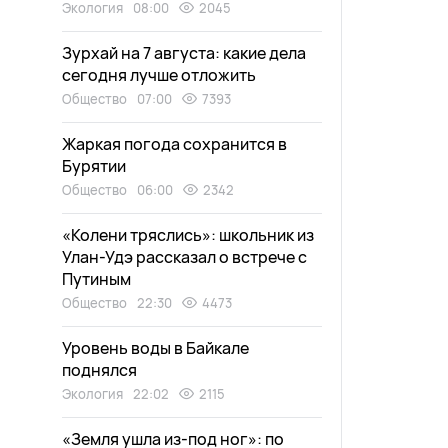
Экология
08:00
2045
Зурхай на 7 августа: какие дела
сегодня лучше отложить
Общество
07:00
7393
Жаркая погода сохранится в
Бурятии
Общество
06:00
2342
«Колени тряслись»: школьник из
Улан-Удэ рассказал о встрече с
Путиным
Общество
22:30
4473
Уровень воды в Байкале
поднялся
Экология
22:02
2115
«Земля ушла из-под ног»: по