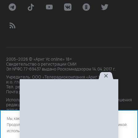
2005–2026 © «Ариг Ус online» 18+
Свидетельство о регистрации СМИ
Эл №ФС 77-69437 выдано Роскомнадзором 14.04.2017 г.
Учредитель: ООО «Телерадиокомпания «Ариг Ус»,
и.о. главного редактора: Маханова О.Б.
Тел. peдakции: +7(3012)21-30-14,
Почта peдakции: editor@arigus.tv
Использование материалов только с письменного разрешения
редакции. При цитировании прямая активная ссылка на
arigus.tv обязательна.
Мы, как и все используем файлы cookie и сервисы аналитики.
Продолжая использовать сайт, вы соглашаетесь с нашей
политикой
использования
файлов cookie и счетчиков аналитики.