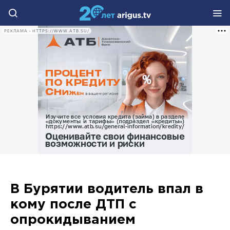
РЕКЛАМА • HTTPS://WWW.ATB.SU/
В Бурятии водитель впал в
кому после ДТП с
опрокидыванием