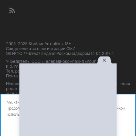
2005–2026 © «Ариг Ус online» 18+
Свидетельство о регистрации СМИ
Эл №ФС 77-69437 выдано Роскомнадзором 14.04.2017 г.
Учредитель: ООО «Телерадиокомпания «Ариг Ус»,
и.о. главного редактора: Маханова О.Б.
Тел. peдakции: +7(3012)21-30-14,
Почта peдakции: editor@arigus.tv
Использование материалов только с письменного разрешения
редакции. При цитировании прямая активная ссылка на
arigus.tv обязательна.
Мы, как и все используем файлы cookie и сервисы аналитики.
Продолжая использовать сайт, вы соглашаетесь с нашей
политикой
использования
файлов cookie и счетчиков аналитики.
OK