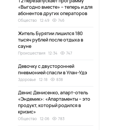
Т2 перезапускает программу
«Выгодно вместе» – теперь и для
абонентов других операторов
Общество
12:49
746
Житель Бурятии лишился 180
тысяч рублей после отдыха в
сауне
Происшествия
12:34
747
Девочку с двусторонней
пневмонией спасли в Улан-Удэ
Здоровье
12:18
838
Денис Денисенко, апарт-отель
«Эндемик»: «Апартаменты – это
продукт, который родился в
кризис»
Общество
12:06
783