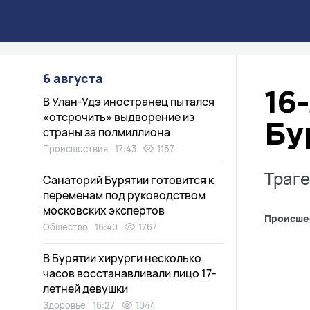
6 августа
16
В Улан-Удэ иностранец пытался
«отсрочить» выдворение из
Бу
страны за полмиллиона
Происшествия
17:43
1157
Траге
Санаторий Бурятии готовится к
переменам под руководством
московских экспертов
Происше
Общество
16:40
1767
В Бурятии хирурги несколько
часов восстанавливали лицо 17-
летней девушки
Здоровье
16:27
1044