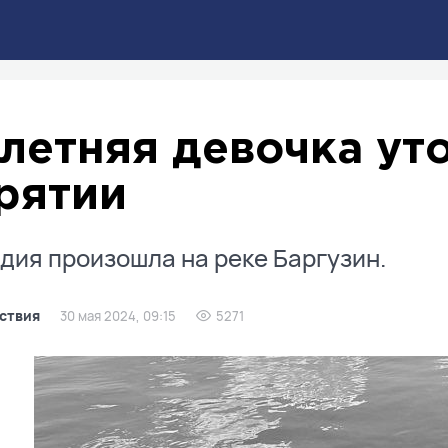
-летняя девочка ут
рятии
дия произошла на реке Баргузин.
ствия
30 мая 2024, 09:15
5271