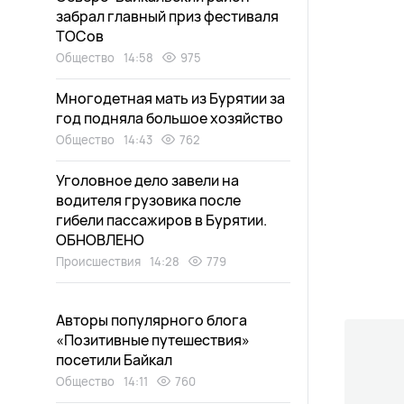
забрал главный приз фестиваля
ТОСов
Общество
14:58
975
Многодетная мать из Бурятии за
год подняла большое хозяйство
Общество
14:43
762
Уголовное дело завели на
водителя грузовика после
гибели пассажиров в Бурятии.
ОБНОВЛЕНО
Происшествия
14:28
779
Авторы популярного блога
«Позитивные путешествия»
посетили Байкал
Общество
14:11
760