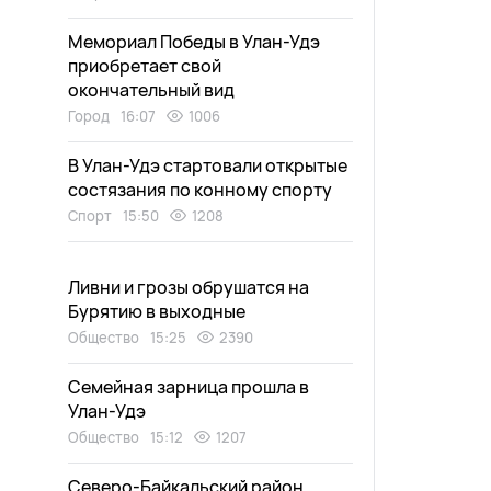
Мемориал Победы в Улан-Удэ
приобретает свой
окончательный вид
Город
16:07
1006
В Улан-Удэ стартовали открытые
состязания по конному спорту
Спорт
15:50
1208
Ливни и грозы обрушатся на
Бурятию в выходные
Общество
15:25
2390
Семейная зарница прошла в
Улан-Удэ
Общество
15:12
1207
Северо-Байкальский район