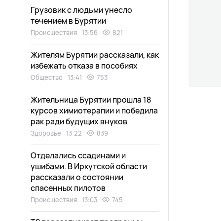
Грузовик с людьми унесло
течением в Бурятии
Происшествия
13:56
821
Жителям Бурятии рассказали, как
избежать отказа в пособиях
Общество
13:41
753
Жительница Бурятии прошла 18
курсов химиотерапии и победила
рак ради будущих внуков
Здоровье
13:22
839
Отделались ссадинами и
ушибами. В Иркутской области
рассказали о состоянии
спасенных пилотов
Происшествия
13:03
745