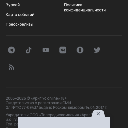
Зурхай
Политика
конфиденциальности
Карта событий
Пресс-релизы
2005–2026 © «Ариг Ус online» 18+
Свидетельство о регистрации СМИ
Эл №ФС 77-69437 выдано Роскомнадзором 14.04.2017 г.
Учредитель: ООО «Телерадиокомпания «Ариг Ус»,
и.о. главного редактора: Маханова О.Б.
Тел. peдakции: +7(3012)21-30-14,