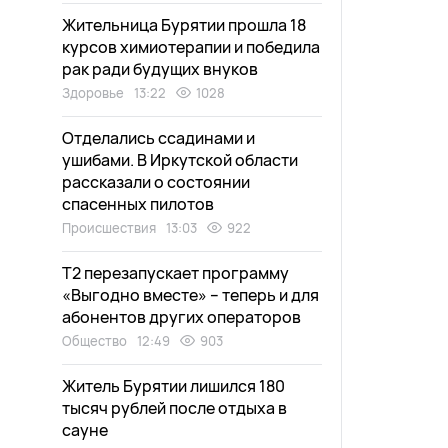
Жительница Бурятии прошла 18
курсов химиотерапии и победила
рак ради будущих внуков
Здоровье
13:22
1028
Отделались ссадинами и
ушибами. В Иркутской области
рассказали о состоянии
спасенных пилотов
Происшествия
13:03
922
Т2 перезапускает программу
«Выгодно вместе» – теперь и для
абонентов других операторов
Общество
12:49
903
Житель Бурятии лишился 180
тысяч рублей после отдыха в
сауне