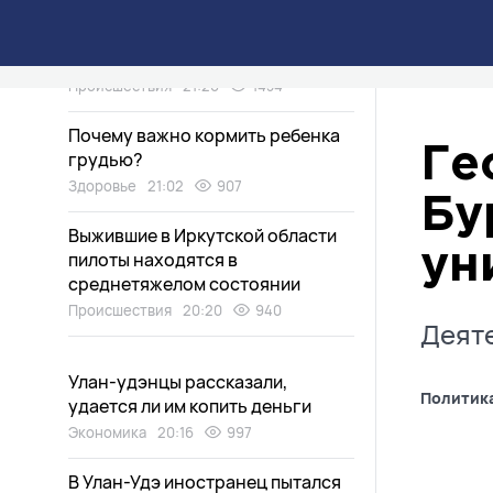
«Земля ушла из-под ног»: по
чьей вине произошла авария в
Улан-Удэ?
Происшествия
21:20
1434
Почему важно кормить ребенка
Ге
грудью?
Здоровье
21:02
907
Бу
Выжившие в Иркутской области
ун
пилоты находятся в
среднетяжелом состоянии
Происшествия
20:20
940
Деяте
Улан-удэнцы рассказали,
Политик
удается ли им копить деньги
Экономика
20:16
997
В Улан-Удэ иностранец пытался