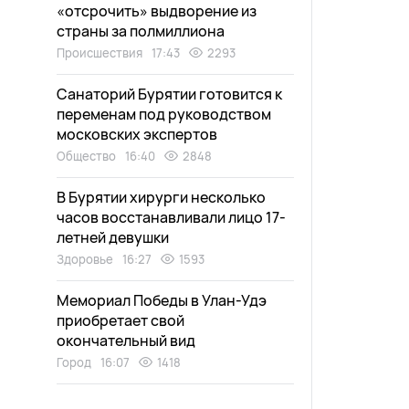
«отсрочить» выдворение из
страны за полмиллиона
Происшествия
17:43
2293
Санаторий Бурятии готовится к
переменам под руководством
московских экспертов
Общество
16:40
2848
В Бурятии хирурги несколько
часов восстанавливали лицо 17-
летней девушки
Здоровье
16:27
1593
Мемориал Победы в Улан-Удэ
приобретает свой
окончательный вид
Город
16:07
1418