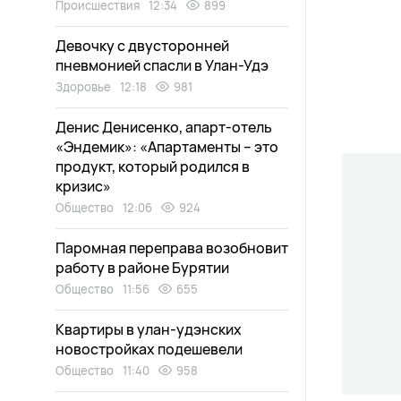
Происшествия
12:34
899
Девочку с двусторонней
пневмонией спасли в Улан-Удэ
Здоровье
12:18
981
Денис Денисенко, апарт-отель
«Эндемик»: «Апартаменты – это
продукт, который родился в
кризис»
Общество
12:06
924
Паромная переправа возобновит
работу в районе Бурятии
Общество
11:56
655
Квартиры в улан-удэнских
новостройках подешевели
Общество
11:40
958