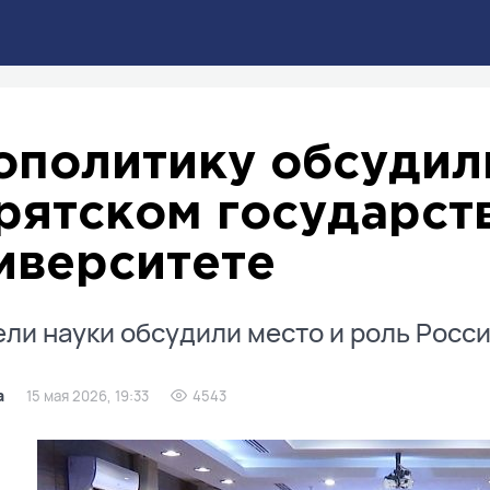
ополитику обсудил
рятском государст
иверситете
ли науки обсудили место и роль Росси
а
15 мая 2026, 19:33
4543