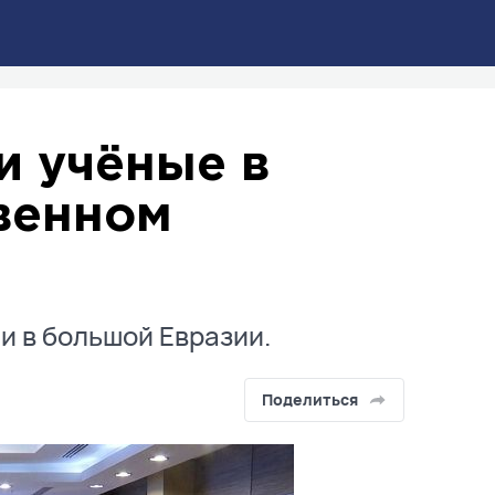
и учёные в
венном
и в большой Евразии.
Поделиться