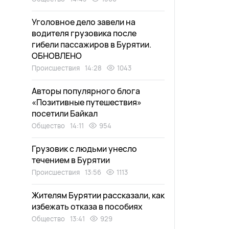
Уголовное дело завели на
водителя грузовика после
гибели пассажиров в Бурятии.
ОБНОВЛЕНО
Происшествия
14:28
1043
Авторы популярного блога
«Позитивные путешествия»
посетили Байкал
Общество
14:11
954
Грузовик с людьми унесло
течением в Бурятии
Происшествия
13:56
1113
Жителям Бурятии рассказали, как
избежать отказа в пособиях
Общество
13:41
929