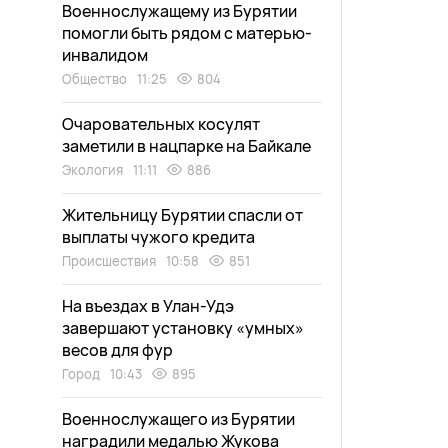
Военнослужащему из Бурятии
помогли быть рядом с матерью-
инвалидом
Общество
11:25
804
Очаровательных косулят
заметили в нацпарке на Байкале
Экология
11:11
886
Жительницу Бурятии спасли от
выплаты чужого кредита
Происшествия
10:58
851
На въездах в Улан-Удэ
завершают установку «умных»
весов для фур
Город
10:43
895
Военнослужащего из Бурятии
наградили медалью Жукова