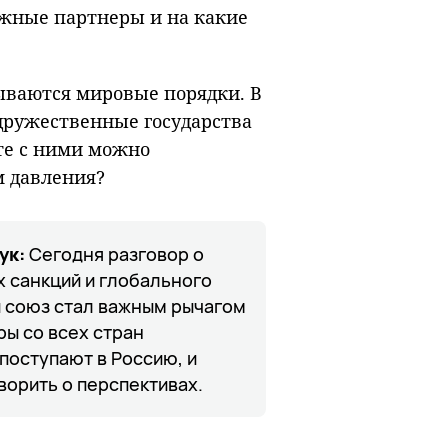
ежные партнеры и на какие
ываются мировые порядки. В
 дружественные государства
сте с ними можно
 давления?
ук:
Сегодня разговор о
х санкций и глобального
 союз стал важным рычагом
ы со всех стран
поступают в Россию, и
ворить о перспективах.