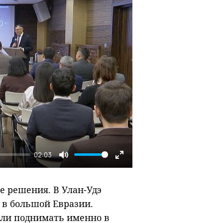
02:03
Mute
Enter
fullscreen
е решения. В Улан-Удэ
 в большой Евразии.
ли поднимать именно в