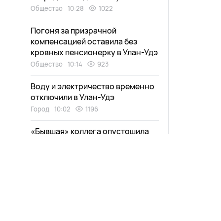
Общество
10:28
1022
Погоня за призрачной
компенсацией оставила без
кровных пенсионерку в Улан-Удэ
Общество
10:14
923
Воду и электричество временно
отключили в Улан-Удэ
Город
10:02
1196
«Бывшая» коллега опустошила
счет жительницу Бурятии
Общество
09:48
984
Три лесных пожара вспыхнули
из-за сухой грозы в Бурятии
Новости
Афиша
Экология
09:33
924
Выпуски
Зурхай