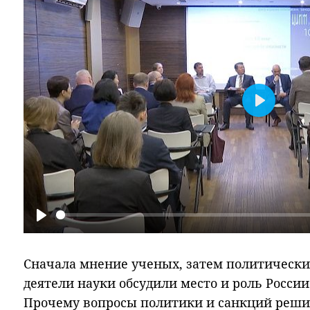
Play
Play
Сначала мнение ученых, затем политически
деятели науки обсудили место и роль России
Прочему вопросы политики и санкций реши