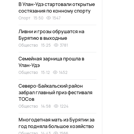
В Улан-Удэ стартовали открытые
состязания по конному спорту
Спорт
15:50
1547
Ливни и грозы обрушатся на
Бурятию в выходные
Общество
15:25
3781
Семейная зарница прошла в
Улан-Удэ
Общество
15:12
1452
Северо-Байкальский район
забрал главный приз фестиваля
ТОСов
Общество
14:58
1224
Многодетная мать из Бурятии за
год подняла большое хозяйство
Общество
14:43
1566