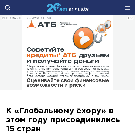
РЕКЛАМА • HTTPS://WWW.ATB.SU
К «Глобальному ёхору» в
этом году присоединились
15 стран