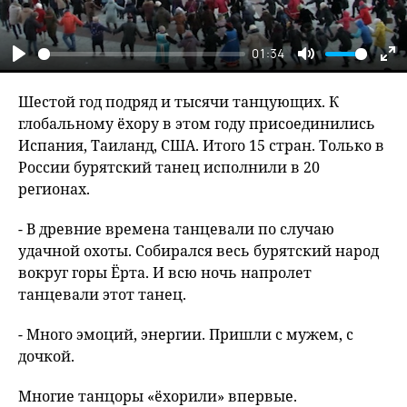
01:34
Play
Mute
En
fu
Шестой год подряд и тысячи танцующих. К
глобальному ёхору в этом году присоединились
Испания, Таиланд, США. Итого 15 стран. Только в
России бурятский танец исполнили в 20
регионах.
- В древние времена танцевали по случаю
удачной охоты. Собирался весь бурятский народ
вокруг горы Ёрта. И всю ночь напролет
танцевали этот танец.
- Много эмоций, энергии. Пришли с мужем, с
дочкой.
Многие танцоры «ёхорили» впервые.