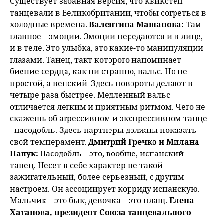
Существует забавная версия, что квикстеп
танцевали в Великобритании, чтобы согреться в
холодные времена.
Валентина Машанова:
Там
главное – эмоции. Эмоции передаются и в лице,
и в теле. Это улыбка, это какие-то манипуляции
глазами. Танец, такт которого напоминает
биение сердца, как ни странно, вальс. Но не
простой, а венский. Здесь повороты делают в
четыре раза быстрее. Медленный вальс
отличается легким и приятным ритмом. Чего не
скажешь об агрессивном и экспрессивном танце
- пасодобль. Здесь партнеры должны показать
свой темперамент.
Дмитрий Гречко и Милана
Папук:
Пасодобль – это, вообще, испанский
танец. Несет в себе характер не такой
зажигательный, более серьезный, с другим
настроем. Он ассоциирует корриду испанскую.
Мальчик – это бык, девочка – это плащ.
Елена
Хатанова, президент Союза танцевального