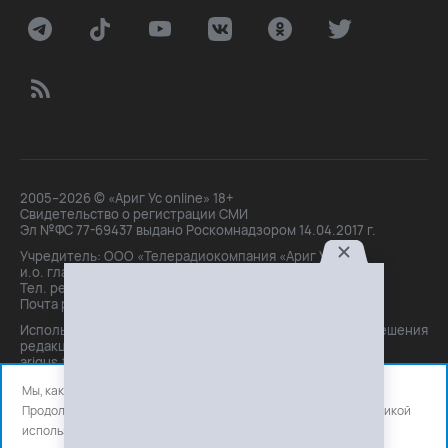
2005–2026 © «Ариг Ус online» 18+
Свидетельство о регистрации СМИ
Эл №ФС 77-69437 выдано Роскомнадзором 14.04.2017 г.
Учредитель: ООО «Телерадиокомпания «Ариг Ус»,
и.о. главного редактора: Маханова О.Б.
Тел. peдakции: +7(3012)21-30-14,
Почта peдakции: editor@arigus.tv
Использование материалов только с письменного разрешения
редакции. При цитировании прямая активная ссылка на
arigus.tv обязательна.
Мы, как и все используем файлы cookie и сервисы аналитики.
Продолжая использовать сайт, вы соглашаетесь с нашей
политикой
использования
файлов cookie и счетчиков аналитики.