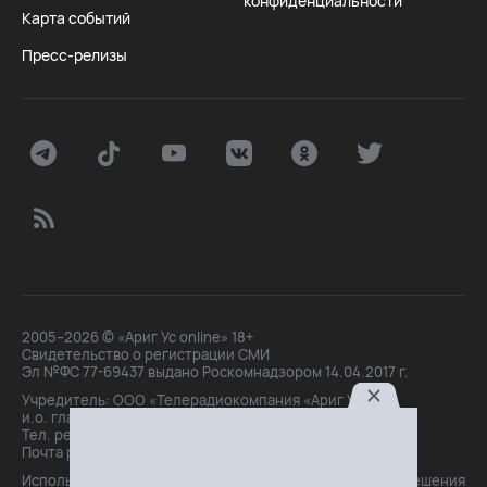
конфиденциальности
Карта событий
Пресс-релизы
2005–2026 © «Ариг Ус online» 18+
Свидетельство о регистрации СМИ
Эл №ФС 77-69437 выдано Роскомнадзором 14.04.2017 г.
Учредитель: ООО «Телерадиокомпания «Ариг Ус»,
и.о. главного редактора: Маханова О.Б.
Тел. peдakции: +7(3012)21-30-14,
Почта peдakции: editor@arigus.tv
Использование материалов только с письменного разрешения