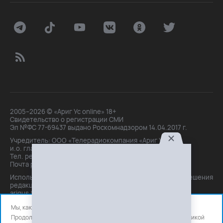
2005–2026 © «Ариг Ус online» 18+
Свидетельство о регистрации СМИ
Эл №ФС 77-69437 выдано Роскомнадзором 14.04.2017 г.
Учредитель: ООО «Телерадиокомпания «Ариг Ус»,
и.о. главного редактора: Маханова О.Б.
Тел. peдakции: +7(3012)21-30-14,
Почта peдakции: editor@arigus.tv
Использование материалов только с письменного разрешения
редакции. При цитировании прямая активная ссылка на
arigus.tv обязательна.
Мы, как и все используем файлы cookie и сервисы аналитики.
Продолжая использовать сайт, вы соглашаетесь с нашей
политикой