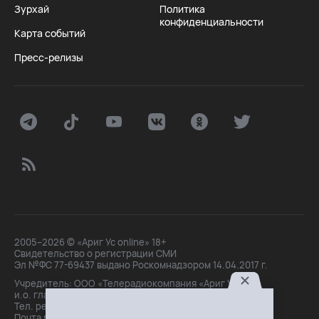
Зурхай
Политика
конфиденциальности
Карта событий
Пресс-релизы
2005–2026 © «Ариг Ус online» 18+
Свидетельство о регистрации СМИ
Эл №ФС 77-69437 выдано Роскомнадзором 14.04.2017 г.
Учредитель: ООО «Телерадиокомпания «Ариг Ус»,
и.о. главного редактора: Маханова О.Б.
Тел. peдakции: +7(3012)21-30-14,
Почта peдakции: editor@arigus.tv