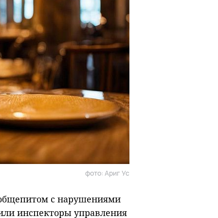
фото: Ариг Ус
 общепитом с нарушениями
нили инспекторы управления