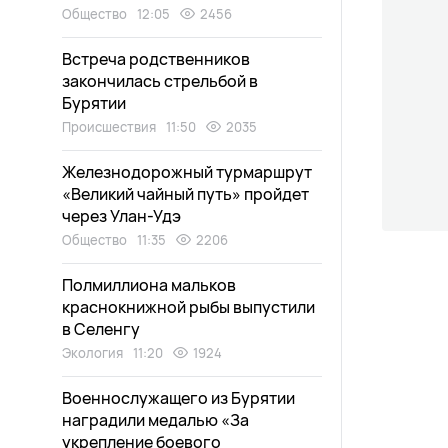
Общество
12:05
2456
Встреча родственников
закончилась стрельбой в
Бурятии
Происшествия
11:50
2035
Железнодорожный турмаршрут
«Великий чайный путь» пройдет
через Улан-Удэ
Общество
11:35
2206
Полмиллиона мальков
краснокнижной рыбы выпустили
в Селенгу
Экология
11:20
1924
Военнослужащего из Бурятии
наградили медалью «За
укрепление боевого