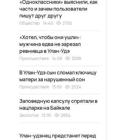
«Одноклассники» выяснили, как
часто и зачем пользователи
пишут друг другу
Общество
14:40
2702
«Хотел, чтобы они ушли»:
мужчина едва не зарезал
ревнивца в Улан-Удэ
Происшествия
14:09
3268
В Улан-Удэ сын сломал ключицу
матери за нарушенный сон
Происшествия
13:50
2524
Заповедную капсулу спрятали в
нацпарке на Байкале
Экология
13:35
2654
Улан-удэнец предстанет перед