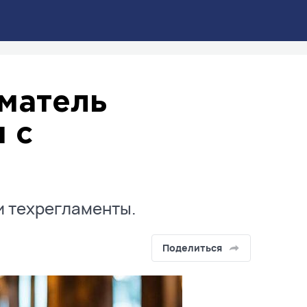
матель
 с
и техрегламенты.
Поделиться