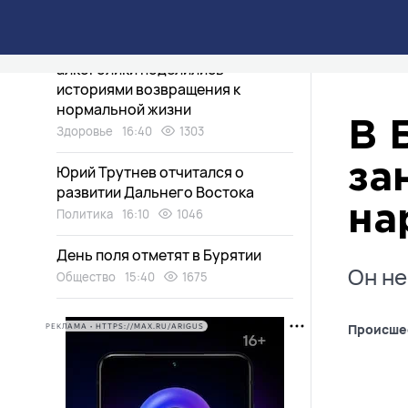
«Я почувствовала себя
человеком». В Улан-Удэ бывшие
алкоголики поделились
историями возвращения к
нормальной жизни
В 
Здоровье
16:40
1303
за
Юрий Трутнев отчитался о
развитии Дальнего Востока
на
Политика
16:10
1046
День поля отметят в Бурятии
Он не
Общество
15:40
1675
Происше
РЕКЛАМА • HTTPS://MAX.RU/ARIGUS