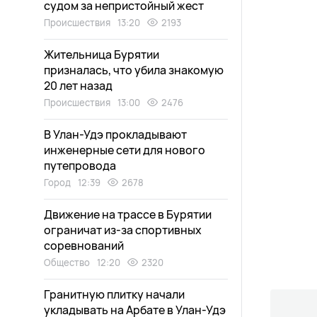
судом за непристойный жест
Происшествия
13:20
2193
Жительница Бурятии
призналась, что убила знакомую
20 лет назад
Происшествия
13:00
2476
В Улан-Удэ прокладывают
инженерные сети для нового
путепровода
Город
12:39
2678
Движение на трассе в Бурятии
ограничат из-за спортивных
соревнований
Общество
12:20
2320
Гранитную плитку начали
укладывать на Арбате в Улан-Удэ