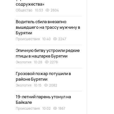
содружества»
Общество
10:53
2604
Водитель сбила внезапно
вышедшего на трассу мужчину в
Бурятии
Происшествия
10:40
2247
Эпичную битву устроили редкие
птицы в нацпарке Бурятии
Экология
10:28
2278
Грозовой пожар потушили в
районе Бурятии
Экология
10:15
2082
19-летний парень утонул на
Байкале
Происшествия
10:02
1867