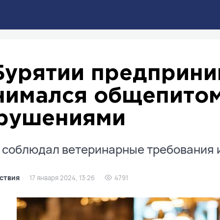
Бурятии предприни
нимался общепитом
рушениями
 соблюдал ветеринарные требования 
ствия
17 января 2024, 13:26
4791