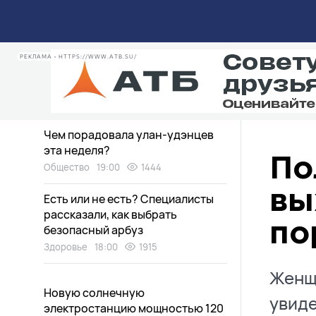
Медведи в Бурятии пугают
дачников
Экология
20:30
2883
РЕКЛАМА • HTTPS://WWW.ATB.SU/
Дети нашли «аквапарк» в
заброшенном доме в Улан-Удэ
Общество
19:15
1720
Чем порадовала улан-удэнцев
эта неделя?
По
Общество
19:00
1444
вы
Есть или не есть? Специалисты
рассказали, как выбрать
по
безопасный арбуз
Здоровье
18:00
1915
Женщи
Новую солнечную
увиде
электростанцию мощностью 120