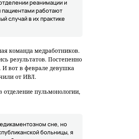
 отделении реанимации и
и пациентами работают
ый случай в их практике
лая команда медработников.
ись результатов. Постепенно
0. И вот в феврале девушка
чили от ИВЛ.
в отделение пульмонологии,
 медикаментозном сне, но
спубликанской больницы, я