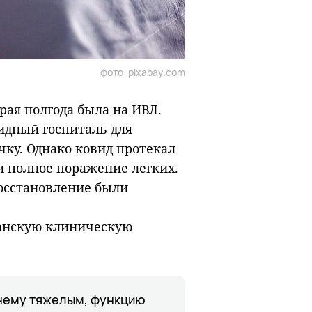
фото: pixabay.com
рая полгода была на ИВЛ.
идный госпиталь для
чку. Однако ковид протекал
 полное поражение легких.
осстановление были
канскую клиническую
жнему тяжелым, функцию