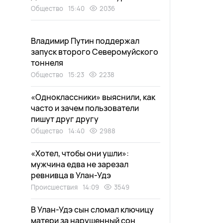
Общество
15:40
2036
Владимир Путин поддержал
запуск второго Северомуйского
тоннеля
Общество
15:23
2238
«Одноклассники» выяснили, как
часто и зачем пользователи
пишут друг другу
Общество
14:40
2988
«Хотел, чтобы они ушли»:
мужчина едва не зарезал
ревнивца в Улан-Удэ
Происшествия
14:09
3549
В Улан-Удэ сын сломал ключицу
матери за нарушенный сон