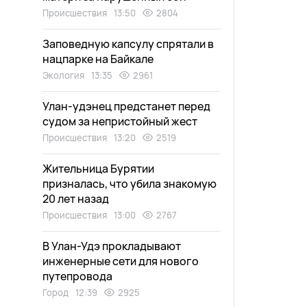
Происшествия
13:50
2804
Заповедную капсулу спрятали в
нацпарке на Байкале
Экология
13:35
2961
Улан-удэнец предстанет перед
судом за непристойный жест
Происшествия
13:20
2519
Жительница Бурятии
призналась, что убила знакомую
20 лет назад
Происшествия
13:00
2767
В Улан-Удэ прокладывают
инженерные сети для нового
путепровода
Город
12:39
2925