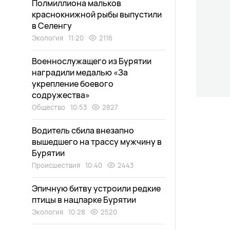
Полмиллиона мальков
краснокнижной рыбы выпустили
в Селенгу
Экология
11:20
2116
Военнослужащего из Бурятии
наградили медалью «За
укрепление боевого
содружества»
Общество
10:53
2827
Водитель сбила внезапно
вышедшего на трассу мужчину в
Бурятии
Происшествия
10:40
2443
Эпичную битву устроили редкие
птицы в нацпарке Бурятии
Экология
10:28
2520