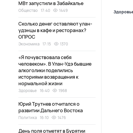
МВт запустили в Забайкалье
Общество
17:40
1449
Здоровь
Сколько денег оставляют улан-
удэнцы в кафе и ресторанах?
ОПРОС
Экономика
17:15
1370
«Я почувствовала себя
человеком». В Улан-Удэ бывшие
алкоголики поделились
историями возвращения к
нормальной жизни
Здоровье
16:40
1968
Юрий Трутнев отчитался о
развитии Дальнего Востока
Политика
16:10
1476
День поля отметят в Бурятии