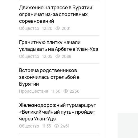
Движение на трассе в Бурятии
ограничат из-за спортивных
соревнований
Общество
12:20
2601
Гранитную плитку начали
укладывать на Арбате в Улан-Удэ
Общество
12:05
2688
Встреча родственников
закончилась стрельбой в
Бурятии
Происшествия
11:50
2256
Железнодорожный турмаршрут
«Великий чайный путь» пройдет
через Улан-Удэ
Общество
11:35
2461