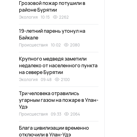
Грозовой пожар потушили в
районе Бурятии
Экология
10:15
2262
19-летний парень утонул на
Байкале
Происшествия
10:02
2080
Крупного медведя заметили
недалеко от населенного пункта
на севере Бурятии
Экология
09:48
2100
Три человека отравились
угарным газом на пожаре в Улан-
Удэ
Происшествия
09:33
2064
Блага цивилизации временно
отключили в Улан-Удэ