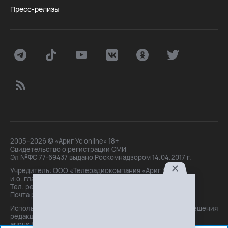
Пресс-релизы
2005–2026 © «Ариг Ус online» 18+
Свидетельство о регистрации СМИ
Эл №ФС 77-69437 выдано Роскомнадзором 14.04.2017 г.
Учредитель: ООО «Телерадиокомпания «Ариг Ус»,
и.о. главного редактора: Маханова О.Б.
Тел. peдakции: +7(3012)21-30-14,
Почта peдakции: editor@arigus.tv
Использование материалов только с письменного разрешения
редакции. При цитировании прямая активная ссылка на
arigus.tv обязательна.