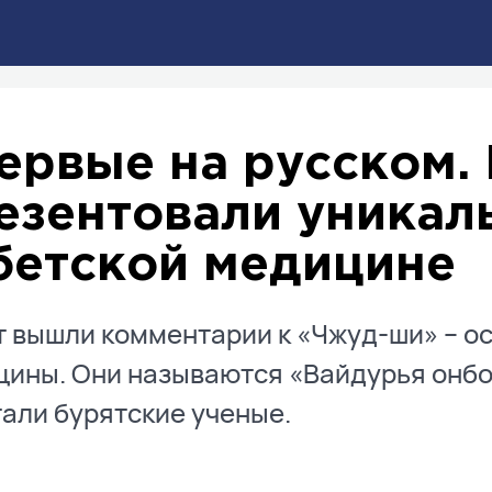
ервые на русском. 
езентовали уникал
бетской медицине
т вышли комментарии к «Чжуд-ши» – о
ины. Они называются «Вайдурья онбо
али бурятские ученые.