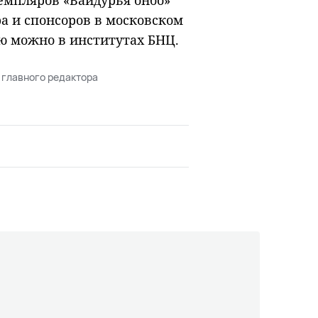
емпляров «Вайдурья онбо»
а и спонсоров в московском
ю можно в институтах БНЦ.
 главного редактора