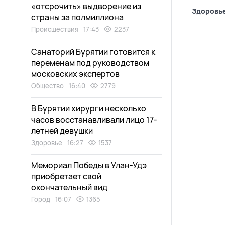
«отсрочить» выдворение из
Здоровь
страны за полмиллиона
Происшествия
17:43
2237
Санаторий Бурятии готовится к
переменам под руководством
московских экспертов
Общество
16:40
2779
В Бурятии хирурги несколько
часов восстанавливали лицо 17-
летней девушки
Здоровье
16:27
1537
Мемориал Победы в Улан-Удэ
приобретает свой
окончательный вид
Город
16:07
1365