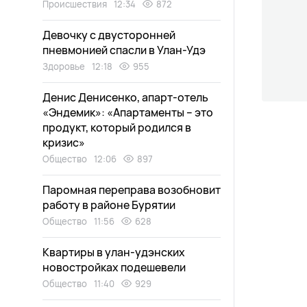
Происшествия
12:34
872
Девочку с двусторонней
пневмонией спасли в Улан-Удэ
Здоровье
12:18
955
Денис Денисенко, апарт-отель
«Эндемик»: «Апартаменты – это
продукт, который родился в
кризис»
Общество
12:06
897
Паромная переправа возобновит
работу в районе Бурятии
Общество
11:56
628
Квартиры в улан-удэнских
новостройках подешевели
Общество
11:40
929