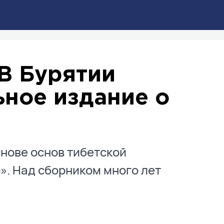
В Бурятии
ьное издание о
снове основ тибетской
». Над сборником много лет