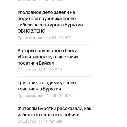
Уголовное дело завели на
водителя грузовика после
гибели пассажиров в Бурятии.
ОБНОВЛЕНО
Происшествия
14:28
997
Авторы популярного блога
«Позитивные путешествия»
посетили Байкал
Общество
14:11
920
Грузовик с людьми унесло
течением в Бурятии
Происшествия
13:56
1070
Жителям Бурятии рассказали, как
избежать отказа в пособиях
Общество
13:41
898