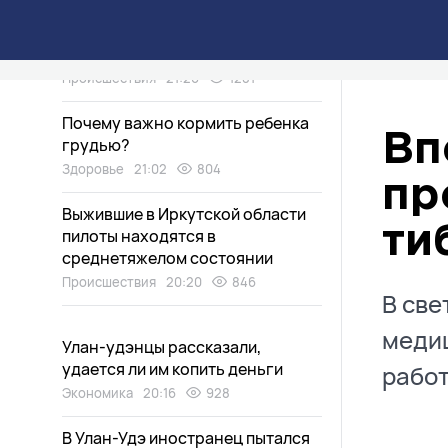
«Земля ушла из-под ног»: по
чьей вине произошла авария в
Улан-Удэ?
Происшествия
21:20
1281
Почему важно кормить ребенка
Вп
грудью?
Здоровье
21:02
804
пр
Выжившие в Иркутской области
ти
пилоты находятся в
среднетяжелом состоянии
Происшествия
20:20
846
В све
медиц
Улан-удэнцы рассказали,
удается ли им копить деньги
работ
Экономика
20:16
928
В Улан-Удэ иностранец пытался