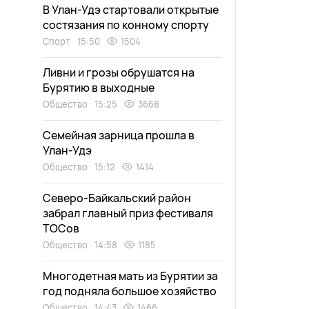
В Улан-Удэ стартовали открытые
состязания по конному спорту
Спорт
15:50
1504
Ливни и грозы обрушатся на
Бурятию в выходные
Общество
15:25
3668
Семейная зарница прошла в
Улан-Удэ
Общество
15:12
1414
Северо-Байкальский район
забрал главный приз фестиваля
ТОСов
Общество
14:58
1185
Многодетная мать из Бурятии за
год подняла большое хозяйство
Общество
14:43
1466