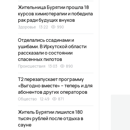
Жительница Бурятии прошла 18
курсов химиотерапии и победила
рак ради будущих внуков
Здоровье
13:22
990
Отделались ссадинами и
ушибами. В Иркутской области
рассказали о состоянии
спасенных пилотов
Происшествия
13:03
890
Т2 перезапускает программу
«Выгодно вместе» – теперь и для
абонентов других операторов
Общество
12:49
871
Житель Бурятии лишился 180
тысяч рублей после отдыха в
сауне