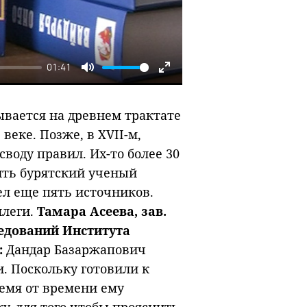
01:41
Mute
Enter
fullscreen
ывается на древнем трактате
веке. Позже, в XVII-м,
воду правил. Их-то более 30
дить бурятский ученый
ел еще пять источников.
ллеги.
Тамара Асеева, зав.
едований Института
:
Дандар Базаржапович
. Поскольку готовили к
емя от времени ему