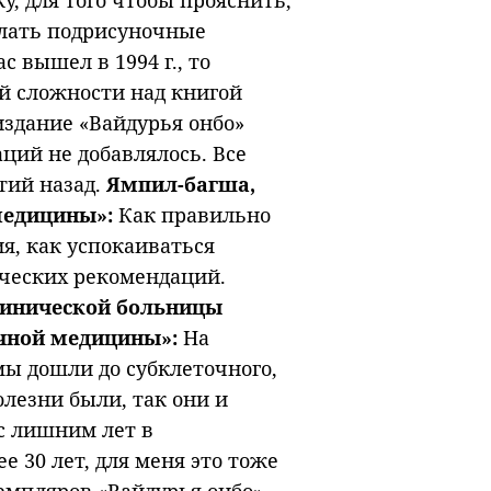
, для того чтобы прояснить,
елать подрисуночные
с вышел в 1994 г., то
ей сложности над книгой
издание «Вайдурья онбо»
ций не добавлялось. Все
тий назад.
Ямпил-багша,
медицины»:
Как правильно
я, как успокаиваться
ических рекомендаций.
линической больницы
очной медицины»:
На
мы дошли до субклеточного,
олезни были, так они и
 с лишним лет в
 30 лет, для меня это тоже