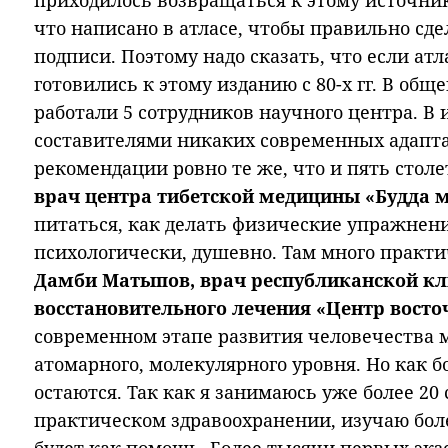
приходилось возвращаться к этому источнику
что написано в атласе, чтобы правильно сд
подписи. Поэтому надо сказать, что если атла
готовились к этому изданию с 80-х гг. В общ
работали 5 сотрудников научного центра. В 
составителями никаких современных адапта
рекомендации ровно те же, что и пять столе
врач центра тибетской медицины «Будда 
питаться, как делать физические упражнени
психологически, душевно. Там много практ
Дамби Матыпов, врач республиканской к
восстановительного лечения «Центр вост
современном этапе развития человечества 
атомарного, молекулярного уровня. Но как б
остаются. Так как я занимаюсь уже более 20
практическом здравоохранении, изучаю более