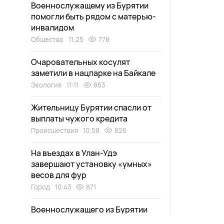
Военнослужащему из Бурятии
помогли быть рядом с матерью-
инвалидом
Общество
11:25
778
Очаровательных косулят
заметили в нацпарке на Байкале
Экология
11:11
863
Жительницу Бурятии спасли от
выплаты чужого кредита
Происшествия
10:58
826
На въездах в Улан-Удэ
завершают установку «умных»
весов для фур
Город
10:43
871
Военнослужащего из Бурятии
наградили медалью Жукова