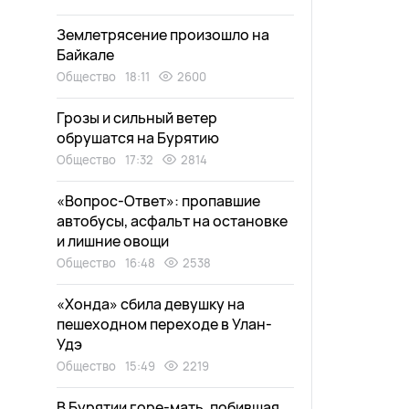
Землетрясение произошло на
Байкале
Общество
18:11
2600
Грозы и сильный ветер
обрушатся на Бурятию
Общество
17:32
2814
«Вопрос-Ответ»: пропавшие
автобусы, асфальт на остановке
и лишние овощи
Общество
16:48
2538
«Хонда» сбила девушку на
пешеходном переходе в Улан-
Удэ
Общество
15:49
2219
В Бурятии горе-мать, побившая