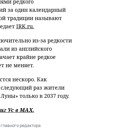
лями редкого
ий за один календарный
ной традиции называют
редает
IRK.ru.
лючительно из-за редкости
али из английского
начает крайне редкое
т не меняет.
стся нескоро. Как
 следующий раз жители
Луны» только в 2037 году.
иг Ус в
MAХ
.
 главного редактора