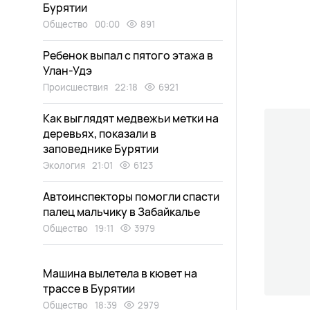
Бурятии
Общество
00:00
891
Ребенок выпал с пятого этажа в
Улан-Удэ
Происшествия
22:18
6921
Как выглядят медвежьи метки на
деревьях, показали в
заповеднике Бурятии
Экология
21:01
6123
Автоинспекторы помогли спасти
палец мальчику в Забайкалье
Общество
19:11
3979
Машина вылетела в кювет на
трассе в Бурятии
Общество
18:39
2979