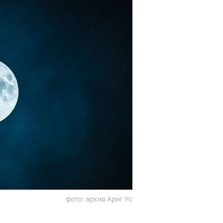
фото: архив Ариг Ус