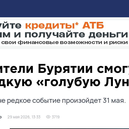
тели Бурятии смог
дкую «голубую Лу
е редкое событие произойдет 31 мая.
о
29 мая 2026, 13:33
3719