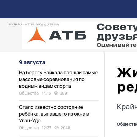
РЕКЛАМА • HTTPS://WWW.ATB.SU/
9 августа
Жи
На берегу Байкала прошли самые
массовые соревнования по
ре
водным видам спорта
Общество
14:13
389
Крайн
Стало известно состояние
ребёнка, выпавшего из окна в
Улан-Удэ
Обществ
Общество
12:37
2048