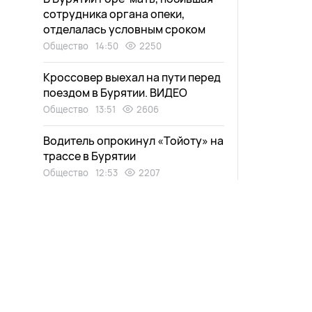
сотрудника органа опеки,
отделалась условным сроком
Общество
14:50
2250
Кроссовер выехал на пути перед
поездом в Бурятии. ВИДЕО
Общество
13:51
2606
Водитель опрокинул «Тойоту» на
трассе в Бурятии
Общество
12:53
2207
В Бурятии 100-летней пациентке
вернули возможность ходить
Здоровье
11:55
2995
Передвижной фургон сгорел
дотла в Бурятии
Общество
10:57
2814