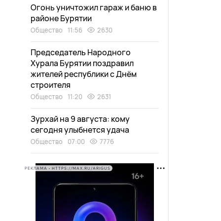
Огонь уничтожил гараж и баню в
районе Бурятии
Общество
11:56
2630
Председатель Народного
Хурала Бурятии поздравил
жителей республики с Днём
строителя
Общество
11:20
2631
Зурхай на 9 августа: кому
сегодня улыбнется удача
Общество
07:00
7776
РЕКЛАМА • HTTPS://MAX.RU/ARIGUS