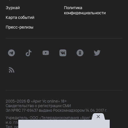
Зурхай
Политика
конфиденциальности
Карта событий
Пресс-релизы
2005–2026 © «Ариг Ус online» 18+
Свидетельство о регистрации СМИ
Эл №ФС 77-69437 выдано Роскомнадзором 14.04.2017 г.
Учредитель: ООО «Телерадиокомпания «Ариг Ус»,
и.о. главного редактора: Маханова О.Б.
Тел. peдakции: +7(3012)21-30-14,